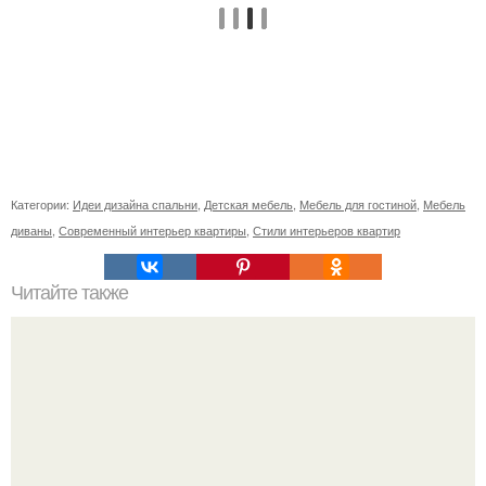
Категории:
Идеи дизайна спальни
,
Детская мебель
,
Мебель для гостиной
,
Мебель
диваны
,
Современный интерьер квартиры
,
Стили интерьеров квартир
Читайте также