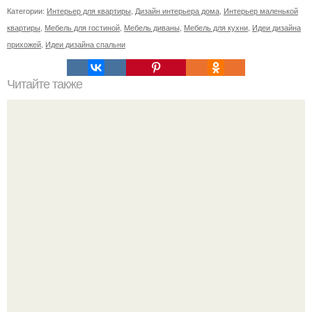
Категории:
Интерьер для квартиры
,
Дизайн интерьера дома
,
Интерьер маленькой
квартиры
,
Мебель для гостиной
,
Мебель диваны
,
Мебель для кухни
,
Идеи дизайна
прихожей
,
Идеи дизайна спальни
Читайте также
Неправильное размещение картин. 5 ошибок
размещения картин на стенах