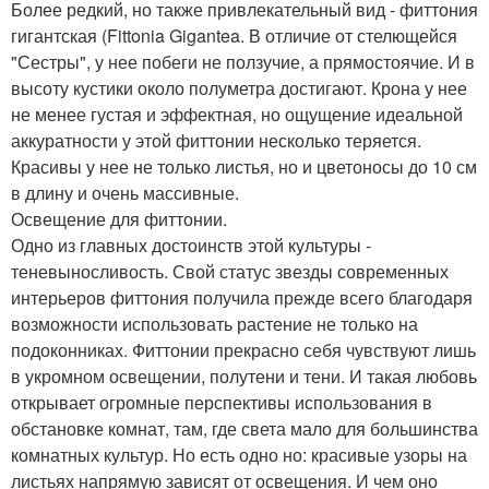
Более редкий, но также привлекательный вид - фиттония
гигантская (Fittonia Gigantea. В отличие от стелющейся
"Сестры", у нее побеги не ползучие, а прямостоячие. И в
высоту кустики около полуметра достигают. Крона у нее
не менее густая и эффектная, но ощущение идеальной
аккуратности у этой фиттонии несколько теряется.
Красивы у нее не только листья, но и цветоносы до 10 см
в длину и очень массивные.
Освещение для фиттонии.
Одно из главных достоинств этой культуры -
теневыносливость. Свой статус звезды современных
интерьеров фиттония получила прежде всего благодаря
возможности использовать растение не только на
подоконниках. Фиттонии прекрасно себя чувствуют лишь
в укромном освещении, полутени и тени. И такая любовь
открывает огромные перспективы использования в
обстановке комнат, там, где света мало для большинства
комнатных культур. Но есть одно но: красивые узоры на
листьях напрямую зависят от освещения. И чем оно