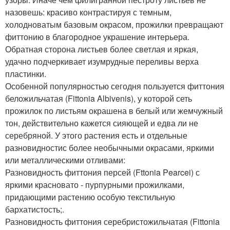
назовешь: красиво контрастируя с темным,
холодноватым базовым окрасом, прожилки превращают
фиттонию в благородное украшение интерьера.
Обратная сторона листьев более светлая и яркая,
удачно подчеркивает изумрудные переливы верха
пластинки.
Особенной популярностью сегодня пользуется фиттония
беложильчатая (Fittonia Albivenis), у которой сеть
прожилок по листьям окрашена в белый или жемчужный
тон, действительно кажется сияющей и едва ли не
серебряной. У этого растения есть и отдельные
разновидностис более необычными окрасами, яркими
или металлическими отливами:
Разновидность фиттония персей (Fttonia Pearcei) с
яркими красновато - пурпурными прожилками,
придающими растению особую текстильную
бархатистость;.
Разновидность фиттония серебристожильчатая (Fittonia