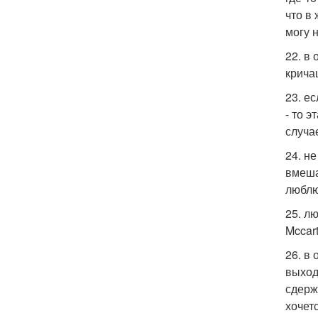
что в
могу 
22. в
крича
23. е
- то э
случа
24. н
вмеша
люблю
25. л
Mccart
26. в
выход
сдерж
хочет