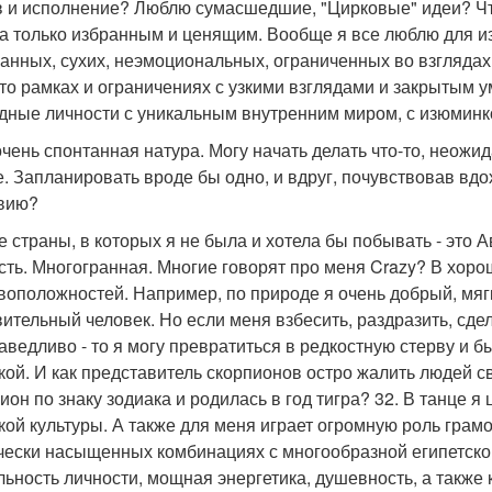
 и исполнение? Люблю сумасшедшие, "Цирковые" идеи? Что-
 а только избранным и ценящим. Вообще я все люблю для и
анных, сухих, неэмоциональных, ограниченных во взглядах
-то рамках и ограничениях с узкими взглядами и закрытым
дные личности с уникальным внутренним миром, с изюминко
очень спонтанная натура. Могу начать делать что-то, неожид
е. Запланировать вроде бы одно, и вдруг, почувствовав вдо
вию?
ве страны, в которых я не была и хотела бы побывать - это
сть. Многогранная. Многие говорят про меня Crazy? В хор
воположностей. Например, по природе я очень добрый, мяг
вительный человек. Но если меня взбесить, раздразить, сдел
аведливо - то я могу превратиться в редкостную стерву и б
кой. И как представитель скорпионов остро жалить людей 
ион по знаку зодиака и родилась в год тигра? 32. В танце 
кой культуры. А также для меня играет огромную роль грам
чески насыщенных комбинациях с многообразной египетско
льность личности, мощная энергетика, душевность, а также 