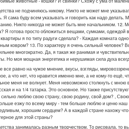
юбимые животные - кошки? И свинки? Схожу с ума от мале
 детства не подчиняюсь никому. Никто не может мне указыва
ь. Я сама буду всем указывать и говорить как надо делать. 
анию. Никто никогда не может быть мне начальником. 12. М
а? Я готова просто обложиться вещами, сумками, одеждой в 
 квартиры я по типу радуги сделала? - Каждая комната одног
ным ковром? 13. По характеру я очень сильный человек? Все
ильнее многократно. Да, я такая же ранимая и чувствительн
ты. Но моя мощная энергетика и нерушимая сила духа всег
не все равно на чужое мнение, вкусы, взгляды, мировоззрен
мое, а что нет, что нравится именно мне, а не кому-то ещё, 
ьное меня не волнует. Меня невозможно столкнуть с мною 
сская и на 1/4 татарка. Это основное. Но также присутствую
 сильно люблю свою страну, свою родину, свой дом? , Свою
ольше езжу по всему миру - тем больше люблю и ценю наш
едливым, хорошим сердцем? А в каждой стране нахожу что
терное для этой страны?
 детства занималась разным творчеством. То рисовала, то вы