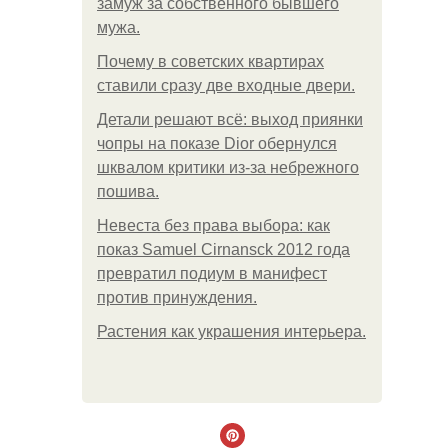
замуж за собственного бывшего
мужа.
Почему в советских квартирах
ставили сразу две входные двери.
Детали решают всё: выход приянки
чопры на показе Dior обернулся
шквалом критики из-за небрежного
пошива.
Невеста без права выбора: как
показ Samuel Cirnansck 2012 года
превратил подиум в манифест
против принуждения.
Растения как украшения интерьера.