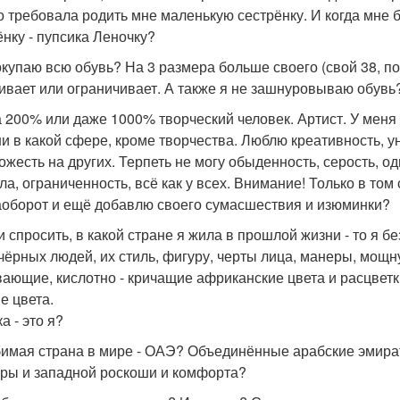
о требовала родить мне маленькую сестрёнку. И когда мне 
ёнку - пупсика Леночку?
покупаю всю обувь? На 3 размера больше своего (свой 38, по
ивает или ограничивает. А также я не зашнуровываю обувь?
на 200% или даже 1000% творческий человек. Артист. У мен
ни в какой сфере, кроме творчества. Люблю креативность, у
ожесть на других. Терпеть не могу обыденность, серость, од
а, ограниченность, всё как у всех. Внимание! Только в том с
аоборот и ещё добавлю своего сумасшествия и изюминки?
ли спросить, в какой стране я жила в прошлой жизни - то я 
 чёрных людей, их стиль, фигуру, черты лица, манеры, мощну
ающие, кислотно - кричащие африканские цвета и расцвет
е цвета.
а - это я?
бимая страна в мире - ОАЭ? Объединённые арабские эмира
уры и западной роскоши и комфорта?