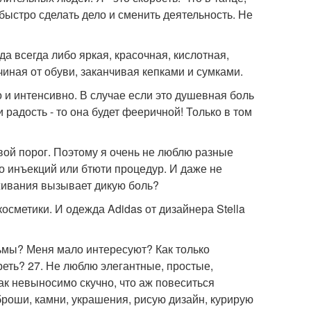
быстро сделать дело и сменить деятельность. Не
а всегда либо яркая, красочная, кислотная,
чиная от обуви, заканчивая кепками и сумками.
но и интенсивно. В случае если это душевная боль
и радость - то она будет фееричной! Только в том
евой порог. Поэтому я очень не люблю разные
то инъекций или бтюти процедур. И даже не
живания вызывает дикую боль?
осметики. И одежда Adidas от дизайнера Stella
льмы? Меня мало интересуют? Как только
реть? 27. Не люблю элегантные, простые,
ак невыносимо скучно, что аж повеситься
броши, камни, украшения, рисую дизайн, курирую