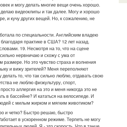
ловек и могу делать многие вещи очень хорошо.
 делаю видеоклипы и так далее. Могу и хорошо
ре, и кучу других вещей. Но, к сожалению, не
работала по специальности. Английским владею
благодаря практике в США? 12 лет назад.
ловами. 19. Несмотря на то, что на сцене
 сильно нервничаю и схожу с ума от
 размере. Но это чувство страха и волнения
зыку и вижу зрителей? Меня переполняют
у делать то, что так сильно люблю, отдавать свою
етства не люблю физкультуру, спорт,
 просто аллергия на это и меня никогда это не
ать в бассейне? И кататься на велосипеде. И
 людей с милым жирком и мягким животиком?
тро и четко? Быстро решаю, быстро
аботает в ускоренном режиме. Терпеть не могу
лительных людей. Я - это скорость. Что в танце,