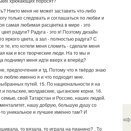
ньких хрюкающих поросят?
ть? Никто меня не может заставить что-либо
Могу только следовать и соглашаться по любви и
оя самая любимая расцветка в мире - это
цвет радуги? Радуга - это я! Поэтому дизайн
о яркого цвета, а зал - полностью радуга? С
 те, кто хотели меня сломить - сделали меня
ая как и все творческие люди. На то мы и
да поднимут меня идти вверх и вперёд?
ие, предпочтения и тд. Потому что я твёрдо знаю
что люблю именно я и что подходит мне.
выбранных путей. 15. По национальности я на
т и польские, молдавские, цыганские корни. 16.
 семью, свой Татарстан и Россию, наших людей.
 менталитет, нашу добрую, большую душу со
-то уникальное и лучшее именно там? И
⇨
шивала, то вязала, то играла на пианино? , То