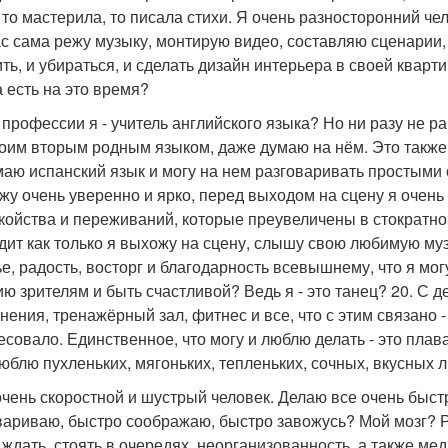
 то мастерила, то писала стихи. Я очень разносторонний че
с сама режу музыку, монтирую видео, составляю сценарии,
ть, и убираться, и сделать дизайн интерьера в своей кварти
а есть на это время?
о профессии я - учитель английского языка? Но ни разу не 
воим вторым родным языком, даже думаю на нём. Это также 
аю испанский язык и могу на нем разговаривать простыми с
жу очень уверенно и ярко, перед выходом на сцену я очень
койства и переживаний, которые преувеличены в стократном
дит как только я выхожу на сцену, слышу свою любимую му
ье, радость, восторг и благодарность всевышнему, что я мог
ию зрителям и быть счастливой? Ведь я - это танец? 20. С д
нения, тренажёрный зал, фитнес и все, что с этим связано -
есовало. Единственное, что могу и люблю делать - это плав
юблю пухленьких, мягоньких, тепленьких, сочных, вкусных
 очень скоростной и шустрый человек. Делаю все очень быс
вариваю, быстро соображаю, быстро завожусь? Мой мозг? Р
 ждать, стоять в очередях, неорганизованность, а также мед