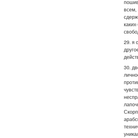
пошив
всем,
сдерж
каких
свобо
29. я 
друго
дейст
30. д
лично
проти
чувст
неспр
лапоч
Скорп
арабс
техни
уника