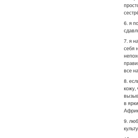
прост
сестр
6. я 
сдавл
7. я 
себя 
непох
правил
все н
8. ес
кожу,
вызыв
в ярки
Африк
9. лю
культ