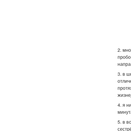
2. мн
пробо
напра
3. в 
отлич
протя
жизне
4. я 
минут
5. в 
сестр