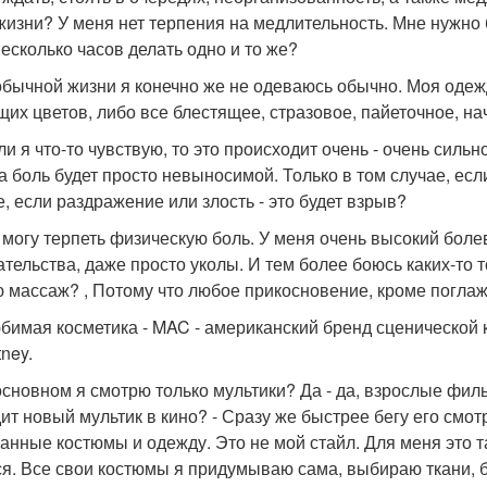
 жизни? У меня нет терпения на медлительность. Мне нужно 
несколько часов делать одно и то же?
 обычной жизни я конечно же не одеваюсь обычно. Моя одежд
щих цветов, либо все блестящее, стразовое, пайеточное, на
сли я что-то чувствую, то это происходит очень - очень силь
та боль будет просто невыносимой. Только в том случае, есл
е, если раздражение или злость - это будет взрыв?
е могу терпеть физическую боль. У меня очень высокий бол
тельства, даже просто уколы. И тем более боюсь каких-то 
 массаж? , Потому что любое прикосновение, кроме погла
юбимая косметика - MAC - американский бренд сценической к
ney.
 основном я смотрю только мультики? Да - да, взрослые фи
ит новый мультик в кино? - Сразу же быстрее бегу его смот
анные костюмы и одежду. Это не мой стайл. Для меня это т
ся. Все свои костюмы я придумываю сама, выбираю ткани, 