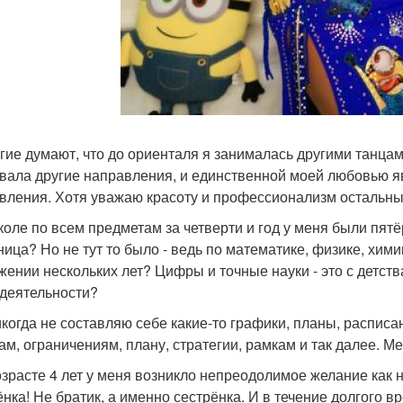
огие думают, что до ориенталя я занималась другими танцам
вала другие направления, и единственной моей любовью яв
вления. Хотя уважаю красоту и профессионализм остальны
школе по всем предметам за четверти и год у меня были пятё
ница? Но не тут то было - ведь по математике, физике, хими
жении нескольких лет? Цифры и точные науки - это с детст
деятельности?
никогда не составляю себе какие-то графики, планы, расписа
ам, ограничениям, плану, стратегии, рамкам и так далее. Ме
возрасте 4 лет у меня возникло непреодолимое желание как
ёнка! Не братик, а именно сестрёнка. И в течение долгого 