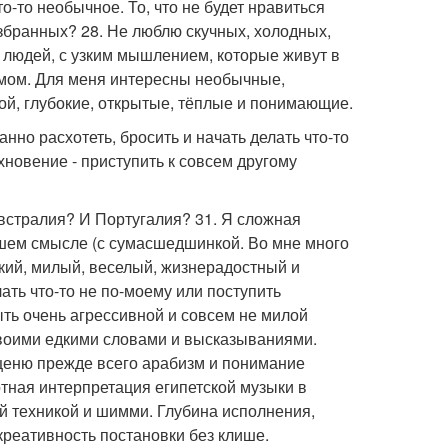
то необычное. То, что не будет нравиться
збранных? 28. Не люблю скучных, холодных,
 людей, с узким мышлением, которые живут в
 умом. Для меня интересны необычные,
й, глубокие, открытые, тёплые и понимающие.
анно расхотеть, бросить и начать делать что-то
хновение - приступить к совсем другому
 Австралия? И Португалия? 31. Я сложная
ошем смысле (с сумасшедшинкой. Во мне много
кий, милый, веселый, жизнерадостный и
ать что-то не по-моему или поступить
ыть очень агрессивной и совсем не милой
своими едкими словами и высказываниями.
я ценю прежде всего арабизм и понимание
отная интерпретация египетской музыки в
й техникой и шимми. Глубина исполнения,
креативность постановки без клише.