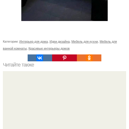
Категории:
Интерьер для дома
,
Идеи дизайна
,
Мебель для кухни
,
Мебель для
ванной комнаты
,
Красивые интерьеры домов
Читайте также
Отделочные материалы для гибкого камня: что нужно
знать перед покупкой