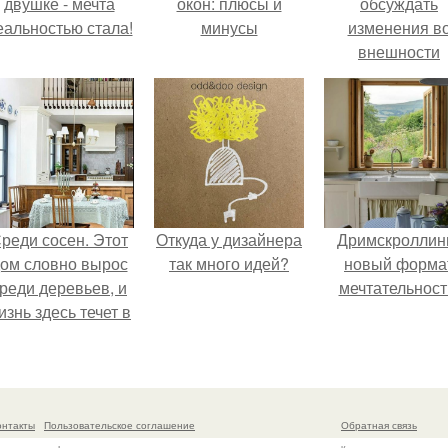
двушке - мечта
окон: плюсы и
обсуждать
еальностью стала!
минусы
изменения в
внешности
актрисы.
реди сосен. Этот
Откуда у дизайнера
Дримскроллинг
ом словно вырос
так много идей?
новый форма
реди деревьев, и
мечтательност
изнь здесь течет в
обственном ритме
- спокойно, без
пешки и лишнего
шума.
онтакты
Пользовательское соглашение
Обратная связь