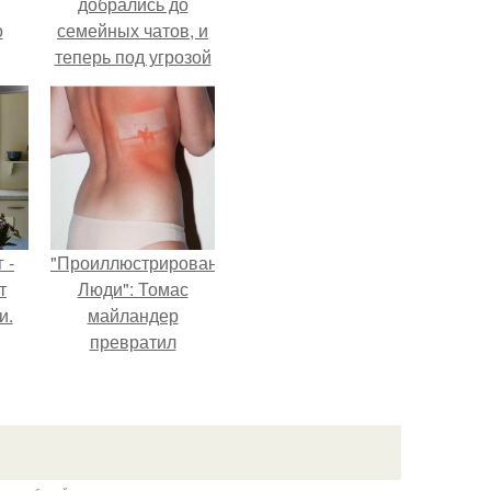
добрались до
о
семейных чатов, и
теперь под угрозой
мамины нервы.
 -
"Проиллюстрированные
т
Люди": Томас
и.
майландер
превратил
солнечные ожоги в
арт - объект.