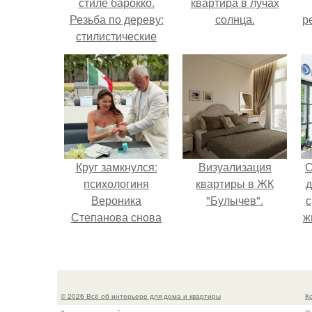
стиле барокко.
квартира в лучах
Резьба по дереву:
солнца.
р
стилистические
направления и
характерные узоры.
Круг замкнулся:
Визуализация
С
психологиня
квартиры в ЖК
д
Вероника
"Булычев".
с
Степанова снова
ж
вышла замуж за
с
собственного
бывшего мужа.
с
© 2026 Всё об интерьере для дома и квартиры
К