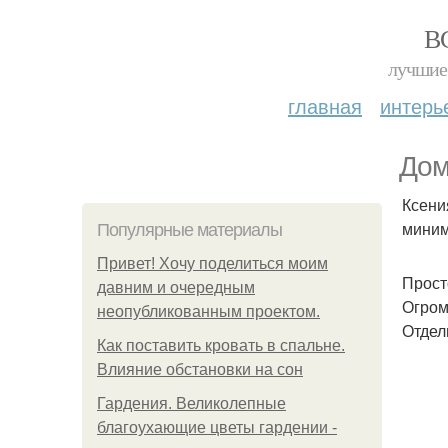
В
лучшие 
главная
интерь
Дом
Ксения
миним
Популярные материалы
Привет! Хочу поделиться моим
Прост
давним и очередным
Огром
неопубликованным проектом.
Отдель
Как поставить кровать в спальне.
Влияние обстановки на сон
Гардения. Великолепные
благоухающие цветы гардении -