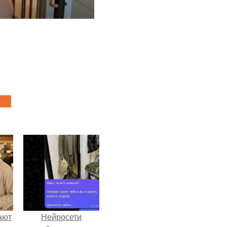
ают
Нейросети