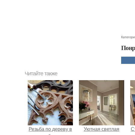
Категори
Понр
Читайте также
Резьба по дереву в
Уютная светлая
С