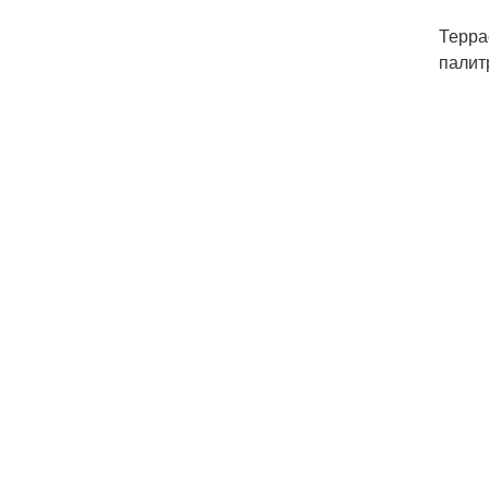
Терра
палит