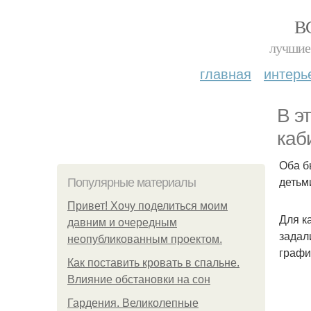
В
лучшие 
главная
интерь
В э
каб
Оба б
детьм
Популярные материалы
Привет! Хочу поделиться моим
Для к
давним и очередным
задал
неопубликованным проектом.
графи
Как поставить кровать в спальне.
Влияние обстановки на сон
Гардения. Великолепные