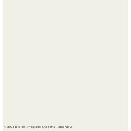
Опишите интерьер кухни в 2-3 словах.
Готовясь к поездке, мы листали путеводители по городу
и наткнулись на фотографию белого дворца.
© 2026 Всё об интерьере для дома и квартиры