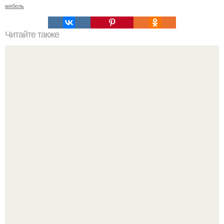
мебель
Читайте также
Гид по Подмосковью: необычные усадьбы.
"Проиллюстрированные Люди": Томас майландер