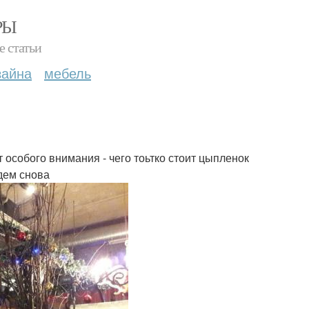
РЫ
е статьи
зайна
мебель
т особого внимания - чего тоьтко стоит цыпленок
дем снова