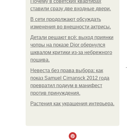
Почему в советских квартирах
ставили сразу две входные двери.
В сети продолжают обсуждать
изменения во внешности актрисы.
Детали решают всё: выход приянки
чопры на показе Dior обернулся
шквалом критики из-за небрежного
пошива.
.
Невеста без права выбора: как
показ Samuel Cirnansck 2012 года
превратил подиум в манифест
против принуждения.
Растения как украшения интерьера.