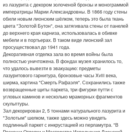
из лазурита с декором золоченой бронзы и монограммой
императрицы Марии Александровны. В 1866 году стены
обили новым лионским шёлком, теперь это была ткань
цвета "Золотой Бутон", она затягивала стены от панелей
до верхнего края карниза, использовалась в обивке
мебели и в портьерах. В таком виде лионский зал
просуществовал до 1941 года.
Декоративная отделка зала во время войны была
полностью уничтожена. В фондах музея хранилось то,
что удалось вывезти в эвакуацию: предметы
лазуритового гарнитура, бронзовые часы Xviii века,
ширма, картина "Смерть Рафаэля". Сохранились также
возвращенные щиты паркета, три фигурки путти с
угловых каминов и несколько мраморных фрагментов
скульптуры.
Зал декорирован 2, 5 тоннами натурального лазурита и
"Золотым" шелком, также здесь можно увидеть
подлинный паркет с инкрустацией из перламутра. "В
Роскоши Отделки и Мастерстве Исполнения Лионский