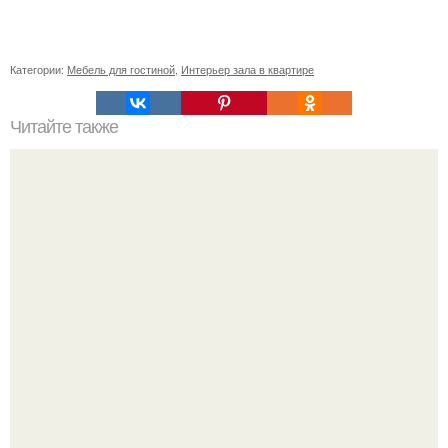
Категории:
Мебель для гостиной
,
Интерьер зала в квартире
Читайте также
Светлая прихожая. Многие считают, что прихожая в
светлых тонах - решение не практичное.