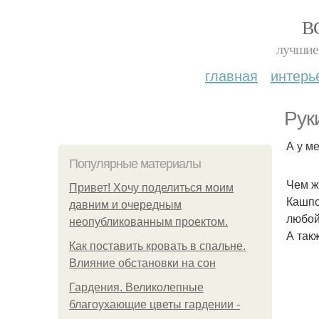
В
лучшие 
главная
интерь
Рук
А у м
Популярные материалы
Чем ж
Привет! Хочу поделиться моим
Кашпо
давним и очередным
любой
неопубликованным проектом.
А так
Как поставить кровать в спальне.
Влияние обстановки на сон
Гардения. Великолепные
благоухающие цветы гардении -