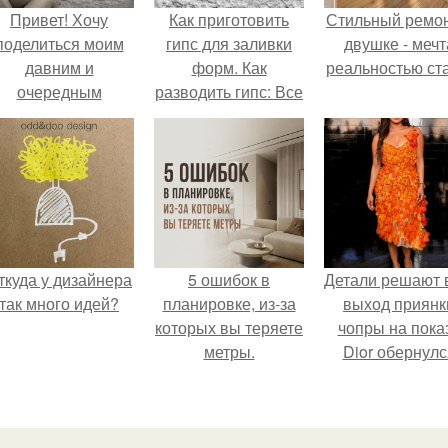
Привет! Хочу
Как приготовить
Стильный ремон
поделиться моим
гипс для заливки
двушке - мечт
давним и
форм. Как
реальностью ста
очередным
разводить гипс: Все
еопубликованным
о приготовлении
проектом.
идеального
раствора
ткуда у дизайнера
5 ошибок в
Детали решают 
так много идей?
планировке, из-за
выход приянк
которых вы теряете
чопры на пока
метры.
Dior обернулс
шквалом крити
из-за небрежно
пошива.