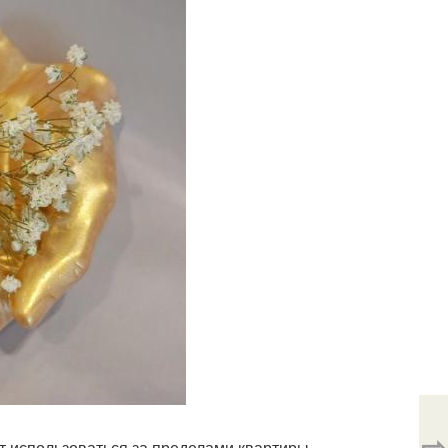
⇨
 использоваться за пределами квартиры -