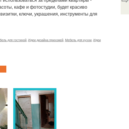
асоты, кафе и фотостудии, будет красиво
визитки, ключи, украшения, инструменты для
бель для гостиной
,
Идеи дизайна прихожей
,
Мебель для кухни
,
Идеи