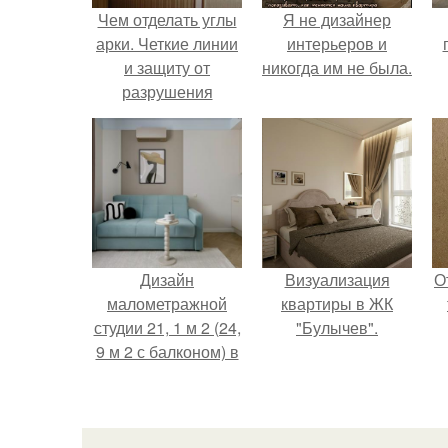
Чем отделать углы
Я не дизайнер
арки. Четкие линии
интерьеров и
и защиту от
никогда им не была.
разрушения
получаем
н
благодаря
окантовке
Дизайн
Визуализация
О
малометражной
квартиры в ЖК
студии 21, 1 м 2 (24,
"Булычев".
9 м 2 с балконом) в
Краснодаре.