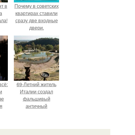
т в
Почему в советских
а
квартирах ставили
ла!
сразу две входные
двери.
всё:
69-Летний житель
и
Италии создал
зе
фальшивый
я
античный
ки
амфитеатр и
го
долгое время
успешно выдавал
его за настоящее