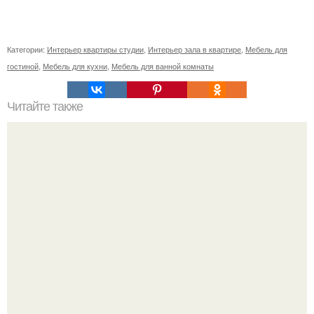
Категории:
Интерьер квартиры студии
,
Интерьер зала в квартире
,
Мебель для
гостиной
,
Мебель для кухни
,
Мебель для ванной комнаты
Читайте также
Штукатурка или гипсокартон?