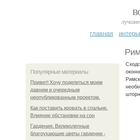
В
лучшие 
главная
интерь
Рим
Сходс
оконн
Популярные материалы
Римск
Привет! Хочу поделиться моим
необх
давним и очередным
шторн
неопубликованным проектом.
Как поставить кровать в спальне.
Влияние обстановки на сон
Гардения. Великолепные
благоухающие цветы гардении -