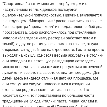
"Спортивная" знаком многим петербуржцам и с
наступлением теплых деньков пользуется
ошеломительной популярностью. Причина заключается
в следующем: "Макаронники" расположились на крыше
бизнес-центра "арена - холл" и представляют собой два
пространства. Одно расположилось под стеклянным
куполом (благодаря чему ресторан работает летом и
зимой), а другое раскинулось прямо на крыше, откуда
открывается чудный вид на окрестности. Гости не просто
выходят на крышу, где стоят весьма аккуратные столики,
они попадают в настоящую резиденцию лета: здесь
можно поваляться в гамаке или прогуляться по зеленой
лужайке - и все это на высоте семиэтажного дома. Для
детей здесь найдется отличная детская площадка, где
они смогут как следует повеселиться в ожидании
окончания родительского пикника на крыше. Что
касается кухни, то представлены по большей части
традиционные блюда Италии: паста, пицца, салаты и,
безусловно, так называемый "Талисман Любви" -