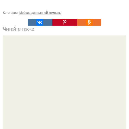
Категории:
Мебель для ванной комнаты
Читайте также
Советские мебельные стенки названия. Вещи века:
советские стенки 80-х.