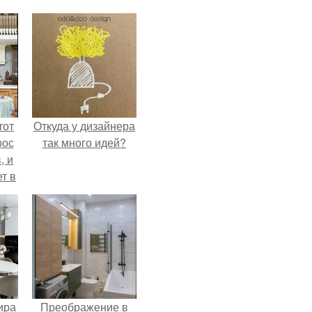
тот
Откуда у дизайнера
рос
так много идей?
, и
ет в
тме
з
его
ира
Преображение в