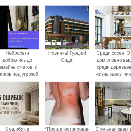
Нейросети
Новинка! Турция!
Среди сосен. Э
добрались до
Сиде.
дом словно вы
емейных чатов, и
среди деревьев
еперь под угрозой
жизнь здесь теч
мамины нервы.
собственном ри
- спокойно, бе
спешки и лишн
шума.
5 ошибок в
"Проиллюстрированные
Стильная кварт