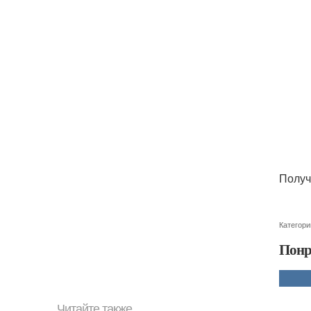
Получ
Категори
Понр
Читайте также