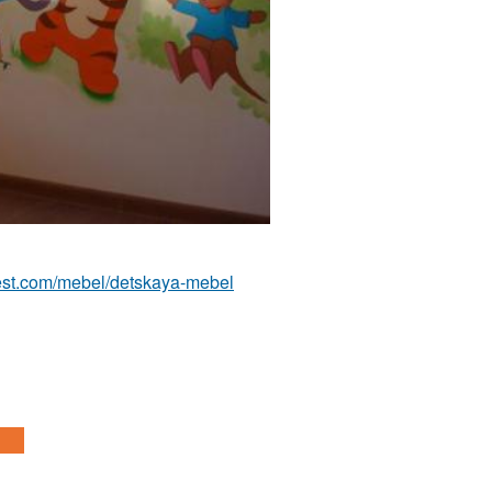
u-best.com/mebel/detskaya-mebel