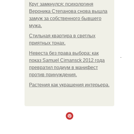
Круг замкнулся: психологиня
Вероника Степанова снова вышла
замуж за собственного бывшего
мужа.
Стильная квартира в светлых
приятных тонах.
Невеста без права выбора: как
.
показ Samuel Cirnansck 2012 года
превратил подиум в манифест
против принуждения.
Растения как украшения интерьера.