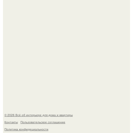
Эко - панно "Песочный Берег":
Преображение в ванной на ул. генерала Григорова, д.
36!
© 2026 Всё об интерьере для дома и квартиры
Контакты
Пользовательское соглашение
Политика конфидециальности