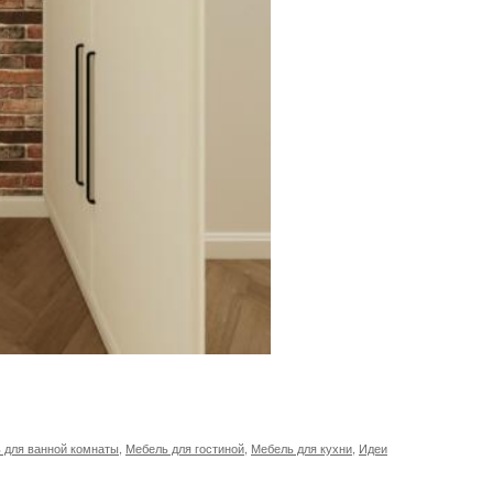
 для ванной комнаты
,
Мебель для гостиной
,
Мебель для кухни
,
Идеи