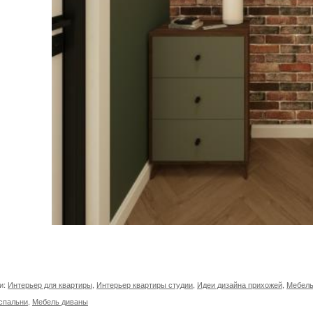
и:
Интерьер для квартиры
,
Интерьер квартиры студии
,
Идеи дизайна прихожей
,
Мебель
спальни
,
Мебель диваны