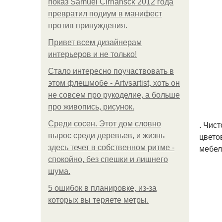
показ Samuel Cirnansck 2012 года
превратил подиум в манифест
против принуждения.
Привет всем дизайнерам
интерьеров и не только!
Стало интересно поучаствовать в
этом флешмобе - Artvsartist, хоть он
не совсем про рукоделие, а больше
про живопись, рисунок.
. Чис
Среди сосен. Этот дом словно
цвето
вырос среди деревьев, и жизнь
мебел
здесь течет в собственном ритме -
спокойно, без спешки и лишнего
шума.
5 ошибок в планировке, из-за
которых вы теряете метры.