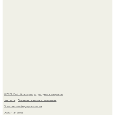
В Японии бесплатно раздают дома самураев - звучит как
план на новую жизнь.
Опишите интерьер кухни в 2-3 словах.
© 2026 Всё об интерьере для дома и квартиры
Контакты
Пользовательское соглашение
Политика конфидециальности
Обратная связь