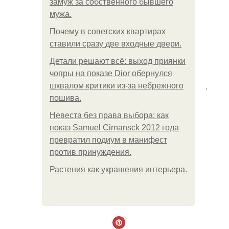
замуж за собственного бывшего
мужа.
Почему в советских квартирах
ставили сразу две входные двери.
Детали решают всё: выход приянки
чопры на показе Dior обернулся
.
шквалом критики из-за небрежного
пошива.
Невеста без права выбора: как
показ Samuel Cirnansck 2012 года
превратил подиум в манифест
против принуждения.
Растения как украшения интерьера.