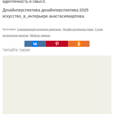
идентичность и смысл.
Дизайнперспектива дизайнперспектива 2025
искусство_в_интерьере анастасиякарпова.
Категории:
Современный интерьер квартиры
,
Дизайн интерьера дома
,
Стили
интерьеров квартир
,
Мебель диваны
Читайте также
Как приготовить гипс для заливки форм. Как разводить
гипс: Все о приготовлении идеального раствора