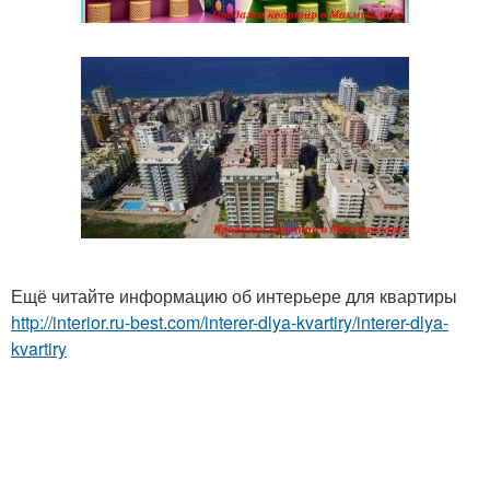
Ещё читайте информацию об интерьере для квартиры
http://interior.ru-best.com/interer-dlya-kvartiry/interer-dlya-
kvartiry