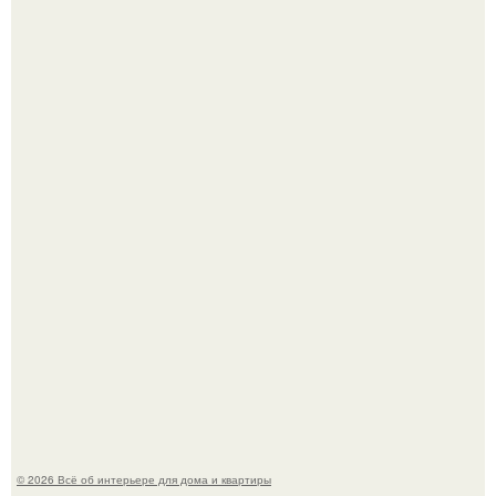
Круг замкнулся: психологиня Вероника Степанова снова
вышла замуж за собственного бывшего мужа.
Визуализация квартиры в ЖК "Булычев".
© 2026 Всё об интерьере для дома и квартиры