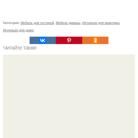
Категории:
Мебель для гостиной
,
Мебель диваны
,
Интерьер для квартиры
,
Интерьер для дома
Читайте также
Советские мебельные стенки названия. Вещи века:
советские стенки 80-х.