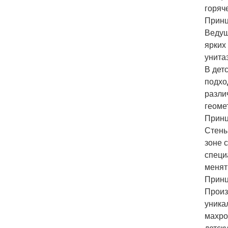
горяч
Принц
Ведущ
ярких
унитаз
В дет
подхо
разли
геоме
Принц
Стены
зоне 
специ
менят
Принц
Произ
уника
махро
детск