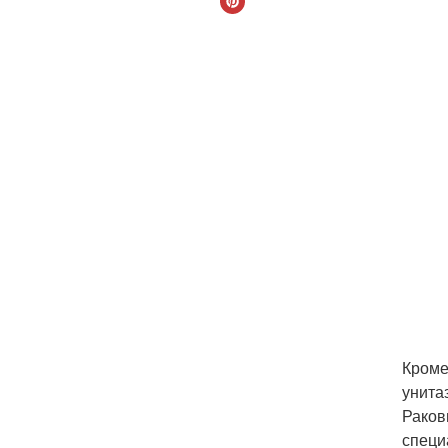
Кроме
унита
Раков
специ