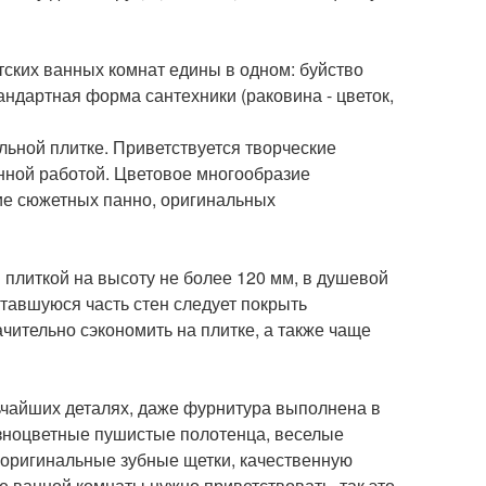
ских ванных комнат едины в одном: буйство
андартная форма сантехники (раковина - цветок,
льной плитке. Приветствуется творческие
нной работой. Цветовое многообразие
ие сюжетных панно, оригинальных
 плиткой на высоту не более 120 мм, в душевой
ставшуюся часть стен следует покрыть
чительно сэкономить на плитке, а также чаще
ьчайших деталях, даже фурнитура выполнена в
азноцветные пушистые полотенца, веселые
, оригинальные зубные щетки, качественную
 ванной комнаты нужно приветствовать, так это