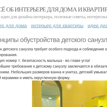
СЁ ОБ ИНТЕРЬЕРЕ ДЛЯ ДОМА И КВАРТИ
идеи для дизайна интерьера, полезные советы, интересны
ер для дома
интерьер для квартиры
идеи ди
нципы обустройства детского санузл
н детского санузла требует особого подхода и соблюдение
ирования.
ип номер 1. безопасность малыша - во главе угла!
йшее требование к детскому санузлу заключается в обяза
хники. Небольших размеров ванна и унитаз, детский умыва
й керамики и иметь округленную форму.