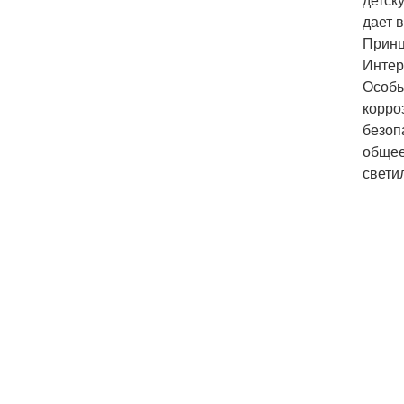
дает 
Принц
Интер
Особы
корро
безоп
общее
свети