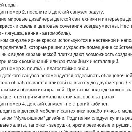
ей воды.
ип номер 2. поселите в детский санузел радугу.
ие мировые дизайнеры детской сантехники и интерьера дет
 красок и смелые цветовые сочетания всегда уместны. Нест
 - лягушка, ванна - автомобиль).
ском санузле яркие краски используются в настенной и напо
д родителей, которые решили украсить помещение собстве
чных видов керамической плитки дают возможность создан
трических комбинаций или фантазийных инсталляций.
ип номер 3. плитка + влагостойкие обои.
 детского санузла рекомендуется отделывать облицовочной
стена обрабатывается плиткой на высоту до двух метров. О
альными обоями или краской. При таком подходе можно зна
ь цвет стен при минимальных финансовых затратах.
ип номер 4. детский санузел - не строгий кабинет.
водители детской мебели и сантехники позаботились о мел
льном "Мультяшном" дизайне. Родителям следует купить р
вые халаты, тапочки - зверушки, яркие резиновые игрушки
ую парфюмерию и косметику. Участие детей в декорирование