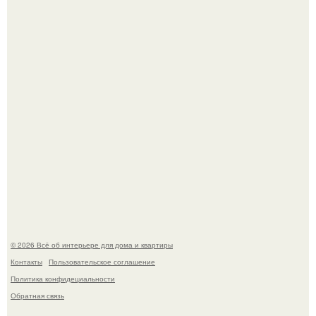
Невеста без права выбора: как показ Samuel Cirnansck
2012 года превратил подиум в манифест против
принуждения.
Сокровища из Hoff.
© 2026 Всё об интерьере для дома и квартиры
Контакты
Пользовательское соглашение
Политика конфидециальности
Обратная связь