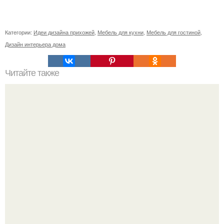
Категории:
Идеи дизайна прихожей
,
Мебель для кухни
,
Мебель для гостиной
,
Дизайн интерьера дома
Читайте также
Советские мебельные стенки названия. Вещи века:
советские стенки 80-х.