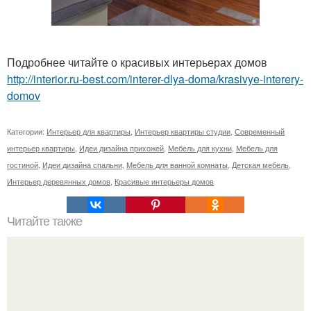
Подробнее читайте о красивых интерьерах домов
http://interior.ru-best.com/interer-dlya-doma/krasivye-interery-
domov
Категории:
Интерьер для квартиры
,
Интерьер квартиры студии
,
Современный
интерьер квартиры
,
Идеи дизайна прихожей
,
Мебель для кухни
,
Мебель для
гостиной
,
Идеи дизайна спальни
,
Мебель для ванной комнаты
,
Детская мебель
,
Интерьер деревянных домов
,
Красивые интерьеры домов
Читайте также