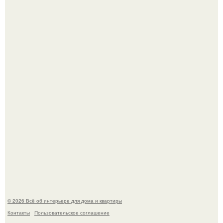
Сокровища из Hoff.
Три года назад мы купили борщевичное поле и
придумали мечту!
© 2026 Всё об интерьере для дома и квартиры
Контакты
Пользовательское соглашение