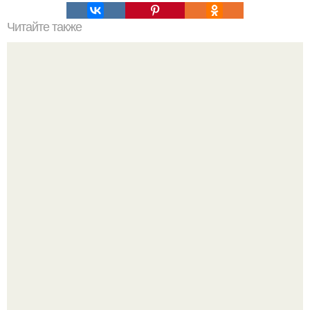
Читайте также
Совет 4. Полы.
Нейросети добрались до семейных чатов, и теперь под
угрозой мамины нервы.