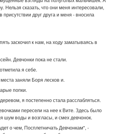
 смущенные взгляды на полуголых мальчишек. А
у. Нельзя сказать, что они меня интересовали,
в присутствии друг друга и меня - вносила
ять заскочил к нам, на ходу заматываясь в
сейн. Девчонки пока не стали.
отметила я себе.
 места заняли Боря лесков и.
арые попки.
 деревом, я постепенно стала расслабляться.
девочками пересели на нее к Вите. Здесь было
я шум воды и возгласы, и смех девчонок.
дет о чем, Посплетничать Девчонкам", -