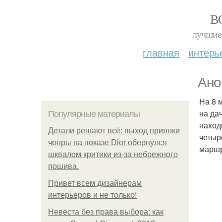
В
лучшие 
главная
интерь
Ано
На 8 
на да
Популярные материалы
наход
Детали решают всё: выход приянки
четыр
чопры на показе Dior обернулся
маршр
шквалом критики из-за небрежного
пошива.
Привет всем дизайнерам
интерьеров и не только!
Невеста без права выбора: как