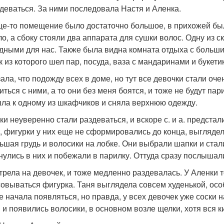
деваться. За ними последовала Настя и Аленка.
е-то помещение было достаточно большое, в прихожей было
ло, а сбоку стояли два аппарата для сушки волос. Одну из 
дными для нас. Также была видна комната отдыха с большим
к из которого шел пар, посуда, ваза с мандаринами и букети
зала, что подожду всех в доме, но тут все девочки стали оч
иться с ними, а то они без меня боятся, и тоже не будут пар
ла к одному из шкафчиков и сняла верхнюю одежду.
ки неуверенно стали раздеваться, и вскоре с. и а. предста
т, фигурки у них еще не сформировались до конца, выглядел
ьшая грудь и волосики на лобке. Они выбрали шапки и стали
нулись в них и побежали в парилку. Оттуда сразу послыша
трела на девочек, и тоже медленно раздевалась. У Аленки т
овываться фигурка. Таня выглядела совсем худенькой, осо
е начала появляться, но правда, у всех девочек уже соски н
и и появились волосики, в основном возле щелки, хотя вся к