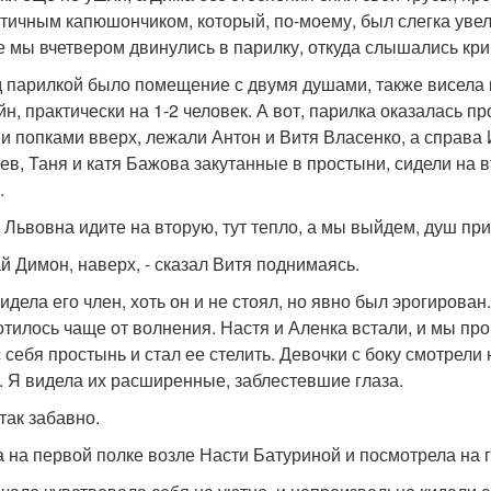
тичным капюшончиком, который, по-моему, был слегка увели
е мы вчетвером двинулись в парилку, откуда слышались кри
 парилкой было помещение с двумя душами, также висела 
йн, практически на 1-2 человек. А вот, парилка оказалась п
и попками вверх, лежали Антон и Витя Власенко, а справа 
ев, Таня и катя Бажова закутанные в простыни, сидели на 
.
я Львовна идите на вторую, тут тепло, а мы выйдем, душ при
ай Димон, наверх, - сказал Витя поднимаясь.
видела его член, хоть он и не стоял, но явно был эрогирова
отилось чаще от волнения. Настя и Аленка встали, и мы пр
с себя простынь и стал ее стелить. Девочки с боку смотрели 
. Я видела их расширенные, заблестевшие глаза.
так забавно.
а на первой полке возле Насти Батуриной и посмотрела на г