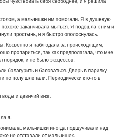
тобы чувствовать себя свободнее, и я решила
столом, а мальчишки им помогали. Я в душевую
и похоже заканчивала мыться. Я подошла к ним и
нули простынь, и я быстро ополоснулась.
ны. Косвенно я наблюдала за происходящим,
рошо пропариться, так как предполагала, что мне
 порядок, и не было эксцессов.
чали балагурить и баловаться. Дверь в парилку
ги по полу шлепали. Периодически кто-то в
 воды и девичий визг.
ла я.
 понимала, мальчишки иногда подшучивали над
тоже не отставали от мальчишек.