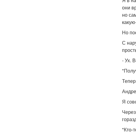
Я в н
они в
но са
какую-
Но по
С нар
прост
- Ух.
"Полу
Тепер
Андре
Я сов
Через
гораз
"Кто-