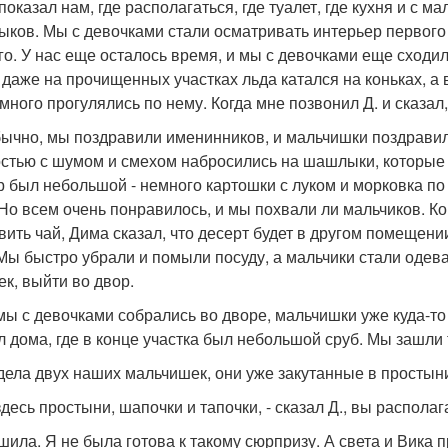
показал нам, где располагаться, где туалет, где кухня и с м
ков. Мы с девочками стали осматривать интерьер первого 
го. У нас еще осталось время, и мы с девочками еще сходи
о даже на прочищенных участках льда катался на коньках, а
много прогулялись по нему. Когда мне позвонил Д. и сказа
бычно, мы поздравили именинников, и мальчишки поздравили
стью с шумом и смехом набросились на шашлыки, которые 
р был небольшой - немного картошки с луком и морковка по 
 Но всем очень понравилось, и мы похвали ли мальчиков. Ко
овить чай, Дима сказал, что десерт будет в другом помещени
 Мы быстро убрали и помыли посуду, а мальчики стали одев
ек, выйти во двор.
мы с девочками собрались во дворе, мальчишки уже куда-то
ол дома, где в конце участка был небольшой сруб. Мы зашли 
дела двух наших мальчишек, они уже закутанные в простыни
здесь простыни, шапочки и тапочки, - сказал Д., вы располаг
шила. Я не была готова к такому сюрпризу. А света и Вика 