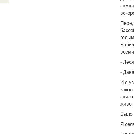
симпа
вскор
Перед
бассе
голым
Бабич
всеми
- Лес
- Дав
И я у
закол
снял 
живот
Было 
Я сел