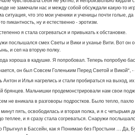
ачале чувствовала себя не уютно, и непроизвольно кидали
роде не замечали нас и между собой обсуждали какую-то игр
ма ситуация, что это мои ученики и ученицы почти голые, да 
то пикантность, ну и естественно - эротизм.
степенно я стала согреваться и привыкать к обстановке.
ужи послышался смех Светы и Вики и уханье Вити. Вот он оп
ынь, и сел на вторую полку.
 Вода хороша в кадушке. Я попробовал. Теперь попробую бас
чается, он был Совсем Голеньким Перед Светой и Викой", - 
ь Антон и Илья нагрелись и стали пробираться на выход, их
й брянцев. Мальчишки продемонстрировали нам свои подж
сем не вникала в разговоры подростков. Было тепло, пахло
 минут пять, освободилась и вторая полка, и я с четырьмя 
до теплее, и я сразу стала согреваться. Снаружи послышалс
то Прыгнул в Бассейн, как я Понимаю без Простыни … Да, Бу