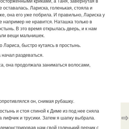
восторженными криками, а Таня, завернутая в
 оставалась. Лариска, голенькая, стояла и
же, она его уже побрила. И правильно, Лариска у
не например не нравится. Наташка только в
стынь. В это время открылась дверь, и к нам
али вещи мальчишек.
го Лариса, быстро кутаясь в простынь.
а начал раздеваться.
иса, она продолжала заниматься волосами,
 сопротивлялся он, снимая рубашку.
остынь и стоя спиной к Диме из под нее сняла
⇨
ла лифчик и трусики. Затем я шапку выбрала.
одемонстрировав нам свой голенький перчик с