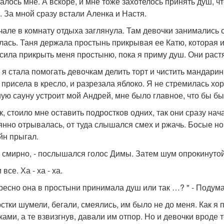
алось мне. А вскоре, и мне тоже захотелось принять душ, ч
. За мной сразу встали Аленка и Настя.
чале в комнату отдыха заглянула. Там девочки занимались 
лась. Таня держала простынь прикрывая ее Катю, которая 
сила прикрыть меня простыню, пока я приму душ. Они растя
 я стала помогать девочкам делить торт и чистить мандари
 присела в кресло, и разрезала яблоко. Я не стремилась хо
ую сауну устроит мой Андрей, мне было главное, что бы был
ак, стоило мне оставить подростков одних, так они сразу на
янно отрывалась, от туда слышался смех и ржачь. Босые но
йн прыгал.
й смирно, - послышался голос Димы. Затем шум опрокинутой
и все. Ха - ха - ха.
ресно она в простыни принимала душ или так …? " - Подума
стки шумели, бегали, смеялись, им было не до меня. Как я
ками, а те взвизгнув, давали им отпор. Но и девочки вроде 