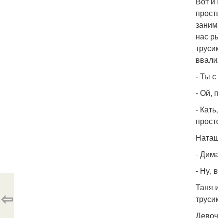
Вот и
прост
заним
нас р
труси
ввали
- Ты 
- Ой,
- Кат
прост
Наташ
- Дима
- Ну,
Таня 
⇦
труси
Девоч