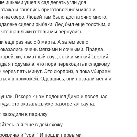
альчишками ушел в сад делать угли для
этажа и занялись приготовлением мяса и
ли на озеро. Людей там было достаточно много,
 вдалеке сидели рыбаки. Лед был еще толстым, и
л, что шашлыки готовы мы вернулись.
 еще раз нас с 8 марта. А затем все с
оказались очень мягкими и сочными. Правда
корейски, томатный соус, соки и мягкий свежий
гда я подумала, что пора переходить к сладкому
и через пять минут. Это сюрприз, а пока убираем
аться в прихожей. Одевшись, они позвали меня и
 ушли. Вскоре к нам подошел Дима и повел нас
туда, это оказалась уже разогретая сауна.
 заходили в парилку.
айтесь, а я еще в дом схожу.
прокричали "ура! " И пошли первыми