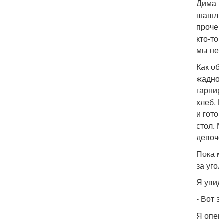
Дима 
шашлы
проче
кто-т
мы не
Как о
жадно
гарни
хлеб.
и гот
стол.
девоч
Пока 
за уг
Я уви
- Вот 
Я опе