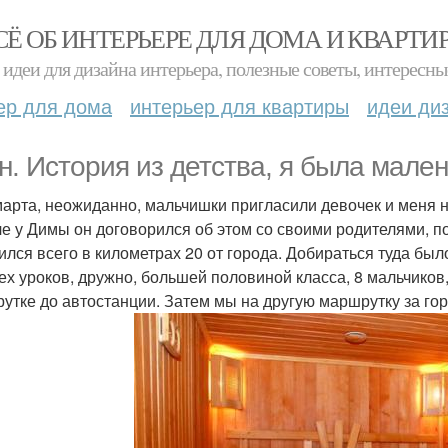
СЁ ОБ ИНТЕРЬЕРЕ ДЛЯ ДОМА И КВАРТИ
идеи для дизайна интерьера, полезные советы, интересны
ер для дома
интерьер для квартиры
идеи ди
н. История из детства, я была мален
марта, неожиданно, мальчишки пригласили девочек и меня 
че у Димы он договорился об этом со своими родителями, п
ился всего в километрах 20 от города. Добираться туда был
ех уроков, дружно, большей половиной класса, 8 мальчиков, 
утке до автостанции. Затем мы на другую маршрутку за го