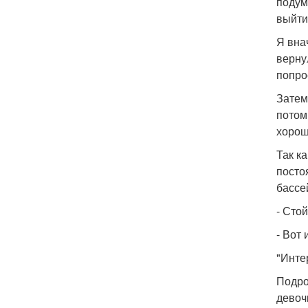
подум
выйти
Я вна
верну
попро
Затем
потом
хорош
Так к
посто
бассе
- Сто
- Вот 
"Инте
Подро
девоч