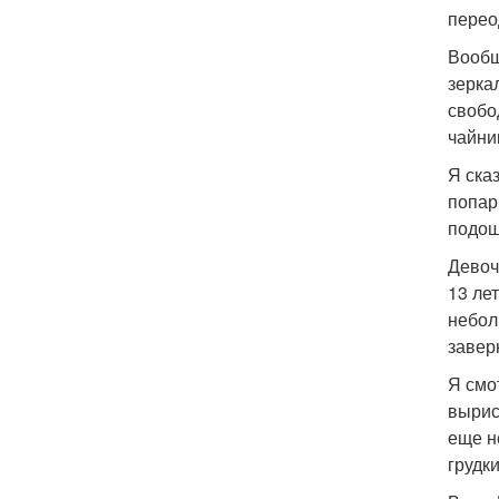
перео
Вообщ
зерка
свобо
чайни
Я ска
попар
подош
Девоч
13 ле
небол
завер
Я смо
вырис
еще н
грудк