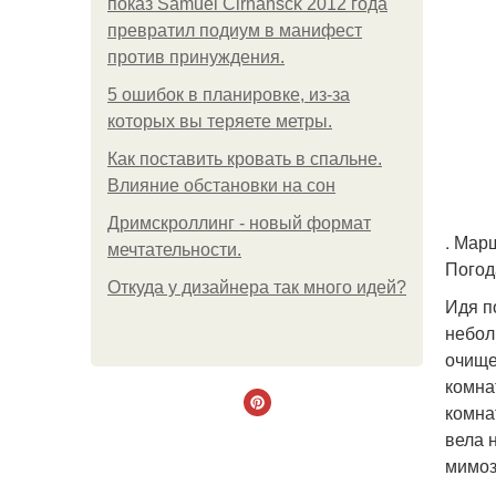
показ Samuel Cirnansck 2012 года
превратил подиум в манифест
против принуждения.
5 ошибок в планировке, из-за
которых вы теряете метры.
Как поставить кровать в спальне.
Влияние обстановки на сон
Дримскроллинг - новый формат
. Мар
мечтательности.
Погод
Откуда у дизайнера так много идей?
Идя п
небол
очище
комна
комна
вела 
мимоз