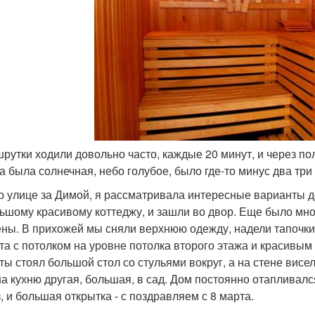
шрутки ходили довольно часто, каждые 20 минут, и через п
а была солнечная, небо голубое, было где-то минус два три
о улице за Димой, я рассматривала интересные варианты 
ьшому красивому коттеджу, и зашли во двор. Еще было мно
ны. В прихожей мы сняли верхнюю одежду, надели тапочки
та с потолком на уровне потолка второго этажа и красивы
ты стоял большой стол со стульями вокруг, а на стене висе
на кухню другая, большая, в сад. Дом постоянно отапливалс
, и большая открытка - с поздравляем с 8 марта.