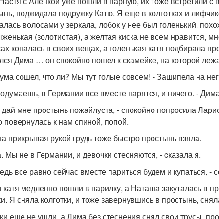
 Настя с Аленкой уже пошли в парную, их тоже встретили с 
ынь, поджидала подружку Катю. Я еще в колготках и лифчике
алась волосами у зеркала, лобок у нее был голенький, похо
ыженькая (золотистая), а желтая киска не всем нравится, м
ках копалась в своих вещах, а голенькая катя подбирала про
лся Дима … он спокойно пошел к скамейке, на которой леж
с ума сошел, что ли? Мы тут голые совсем! - Зашипела на не
 подумаешь, в Германии все вместе парятся, и ничего. - Дим
ь, дай мне простынь пожайлуста, - спокойно попросила Лар
о повернулась к нам спиной, попой.
а прикрывая рукой грудь тоже быстро простынь взяла.
. Мы не в Германии, и девочки стесняются, - cказала я.
 ведь все равно сейчас вместе париться будем и купаться, -
и катя медленно пошли в парилку, а Наташа закуталась в пр
ки. Я сняла колготки, и тоже завернувшись в простынь, сня
ки еще не ушли, а Дима без стеснения снял свои трусы, пр