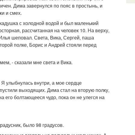
чен. Дима завернулся по пояс в простынь, и
ки и смех.
кадушка с холодной водой и был маленький
росторная, рассчитанная на человек 10. На верху,
Илья шеповал. Света, Вика, Сергей, паша
второй полке, Борис и Андрей стояли перед
мем, - сказали мне света и Вика.
н. Я улыбнулась внутри, а мое сердце
опустили выходящих. Дима стал на вторую полку,
на его болтающееся чудо, пока он не улегся на
радусник, было 98 градусов.