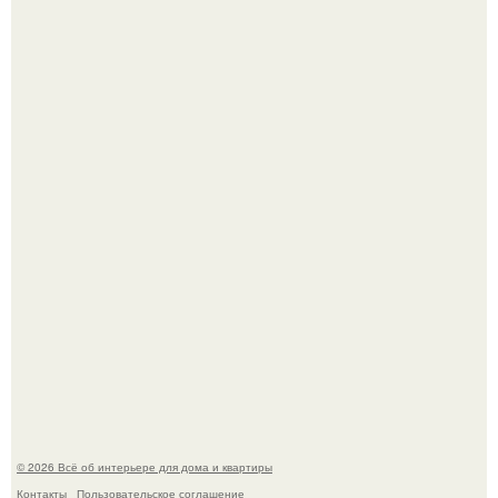
Стильная квартира в светлых приятных тонах.
Преображение в ванной на ул. генерала Григорова, д.
36!
© 2026 Всё об интерьере для дома и квартиры
Контакты
Пользовательское соглашение