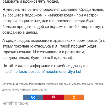
радовать и вдохновлять людей.
Я уверен, что бытие определяет сознание. Среди людей,
выросших в подобном, и неважно когда - при Австро-
венгрии, социализме, или в евросоюзе, всегда будет
больше процент людей со вкусом, с тягой к творчеству, к
созиданию в целом.
А среди людей, выросших в хрущёвках и брежневках (а к
этому поколению отношусь и я), такой процент будет
гораздо меньше. И с созиданием и развитием,
следовательно, будет не всё идеально).
Читайте далее информацию о мебели для кухни
http://interior.ru-best.com/mebel/mebel-dlya-kuhni
Категории:
Интерьер для квартиры
,
Интерьер для дома
,
Мебель для кухни
,
Мебель
для гостиной
,
Интерьер дома внутри
Читайте также