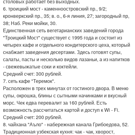
столовых работает без выходных.
6. троицкий мост - каменноостровский пр., 9/2;
кронверкский пр., 35; в. о., 6-я линия, 27; загородный пр,
38; Наб. Реки мойки, 30.
Единственная сеть вегетарианских заведений города
"Троицкий Мост" существует с 1995 года и состоит из
четырех кафе и отдельного кондитерского цеха, который
снабжает заведения десертами. Здесь готовят супы,
салаты, пасты и несколько видов лазаньи, а из напитков
- свежевыжатые соки и коктейли.
Средний счет: 300 рублей.
7. сеть кафе "Теремок".
Расположен в трех минутах от гостиного двора. В меню
супы, окрошка, блины с сытными начинками и вкусный
морс. Чек едва перевалит за 160 рублей. Есть
возможность рассчитаться картой и доступ к Wi - Fi.
Средний счет: 200 рублей.
8. чайхана "Аъло" - набережная канала Грибоедова, 52.
Традиционная узбекская кухня: чак - чак, хворост,