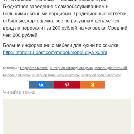
Бюджетное заведение с самообслуживанием и
большими сытными порциями. Традиционные котлетки,
отбивные, картошечка: все по разумным ценам. Чек
вряд ли перевалит за 200 рублей на человека. Средний
чек: 200 рублей.
Больше информации о мебели для кухни по ссылке
http://interior.ru-best.com/mebel/mebel-dlya-kuhni
Категории:
Недорогая мебель
,
Интерьер загородного дома
,
Мебель для гостиной
,
Мебель для кухни
,
Интерьер маленькой квартиры
,
Интерьер зала в квартире
Читайте также