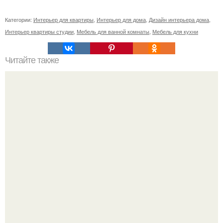
Категории:
Интерьер для квартиры
,
Интерьер для дома
,
Дизайн интерьера дома
,
Интерьер квартиры студии
,
Мебель для ванной комнаты
,
Мебель для кухни
Читайте также
Женщины спрашивают, как привлечь мужчину.