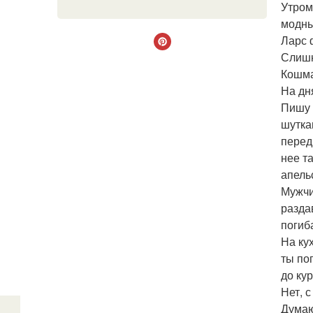
Утром
модны
Ларс 
Слишк
Кошма
На дн
Пишу 
шутка
перед
нее т
апель
Мужчи
разда
погиб
На ку
ты по
до ку
Нет, 
Думаю