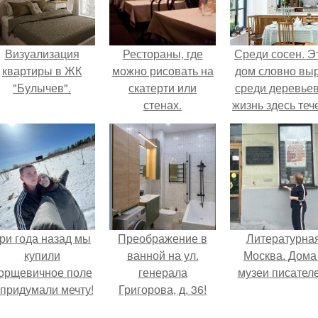
Визуализация
Рестораны, где
Среди сосен. Э
квартиры в ЖК
можно рисовать на
дом словно вы
"Булычев".
скатерти или
среди деревьев
стенах.
жизнь здесь теч
собственном ри
- спокойно, бе
спешки и лишн
шума.
ри года назад мы
Преображение в
Литературна
купили
ванной на ул.
Москва. Дома 
орщевичное поле
генерала
музеи писателе
 придумали мечту!
Григорова, д. 36!