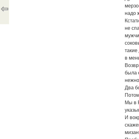
⇦
мерзо
надо 
Кстат
не сп
мужчи
соков
такие
в мен
Возвр
была 
нежно
Два б
Потом
Мы в 
указы
И вок
скаже
мизан