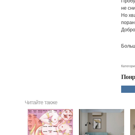
Пробу
не сн
Но хв
поран
Добро
Больш
Категори
Понр
Читайте также