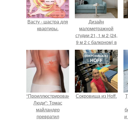
Васту - шастра для
Дизайн
квартиры.
малометражной
студии 21, 1 м 2 (24,
9 м 2 с балконом) в
Краснодаре.
"Проиллюстрированные
Сокровища из Hoff.
Т
Люди": Томас
майландер
б
превратил
и
солнечные ожоги в