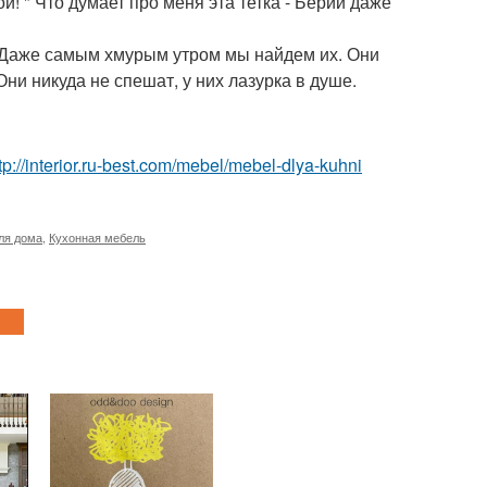
й! " Что думает про меня эта тетка - Берии даже
ь? Даже самым хмурым утром мы найдем их. Они
ни никуда не спешат, у них лазурка в душе.
tp://interior.ru-best.com/mebel/mebel-dlya-kuhni
ля дома
,
Кухонная мебель