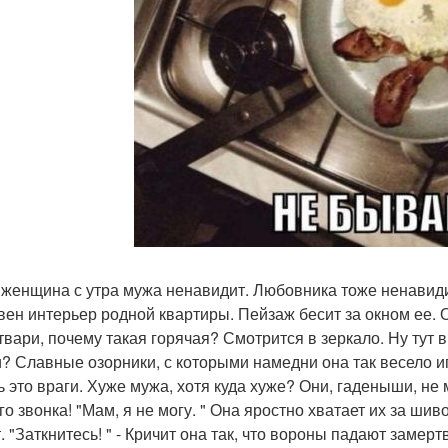
женщина с утра мужа ненавидит. Любовника тоже ненавиди
вен интерьер родной квартиры. Пейзаж бесит за окном ее. О
 твари, почему такая горячая? Смотрится в зеркало. Ну тут
и? Славные озорники, с которыми намедни она так весело и
ь это враги. Хуже мужа, хотя куда хуже? Они, гаденыши, не 
го звонка! "Мам, я не могу. " Она яростно хватает их за ши
. "Заткнитесь! " - Кричит она так, что вороны падают замерт