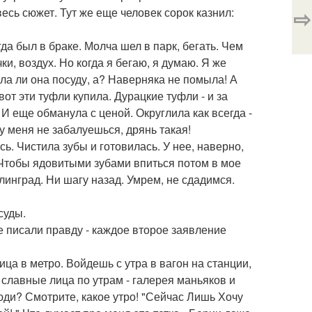
⇨
весь сюжет. Тут же еще человек сорок казнил:
а был в браке. Молча шел в парк, бегать. Чем
и, воздух. Но когда я бегаю, я думаю. Я же
ла ли она посуду, а? Наверняка не помыла! А
вот эти туфли купила. Дурацкие туфли - и за
 И еще обманула с ценой. Округлила как всегда -
 у меня не забалуешься, дрянь такая!
ь. Чистила зубы и готовилась. У нее, наверно,
 Чтобы ядовитыми зубами впиться потом в мое
инград. Ни шагу назад. Умрем, не сдадимся.
суды.
е писали правду - каждое второе заявление
ца в метро. Войдешь с утра в вагон на станции,
 славные лица по утрам - галерея маньяков и
люди? Смотрите, какое утро! "Сейчас Лишь Хочу