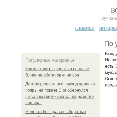
В
лучшие 
главная
интерь
По 
Всюду
Наших
Популярные материалы
есть.
Как поставить кровать в спальне.
муж, 
Влияние обстановки на сон
Оскол
Детали решают всё: выход приянки
продо
чопры на показе Dior обернулся
шквалом критики из-за небрежного
пошива.
Невеста без права выбора: как