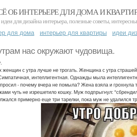
СЁ ОБ ИНТЕРЬЕРЕ ДЛЯ ДОМА И КВАРТИ
идеи для дизайна интерьера, полезные советы, интересны
ер для дома
интерьер для квартиры
идеи ди
утрам нас окружают чудовища.
.
 женщин с утра лучше не трогать. Женщина с утра страшей
 Симпатичная, интеллигентная. Однажды мыла интеллигент
спросил - почему вчера не помыла? Жена взяла и грохнула та
ками чуть не изрешетило кошку. Муж подпрыгнул: "сбрендила
лжался примерно еще три тарелки, пока муж не удалился т