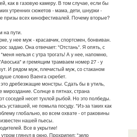
 как в газовую камеру. В том случае, если бы
их утренних сюжетов - мама, дети, шнурки -
ые призы всех кинофестивалей. Почему вторые?
 на пути.
е, у нее муж - красавчик, спортсмен, бонвиван.
ос задаю. Она отвечает: "Отстань". Я опять, с
меня нельзя с утра трогать! А у нее, напомню,
"Авоська" и гремящим трамваем номер 27 - у
ут. И рядом муж, плечистый муж, со стаканом
 душе словно Ваенга скребет.
 это дребезжащие монстры. Сдать бы в утиль,
се мироздание. Солнце в пятнах, страна
 от соседей несет тухлой рыбой. Но это полбеды.
сь уставшей, не помыла посуду. "Из-за таких как
облему глобально, во всем охвате - от раковины
 известен нашей пьесы.
родителей. Все в укрытие!
утром глянул в окно. Прохрипел: "зело