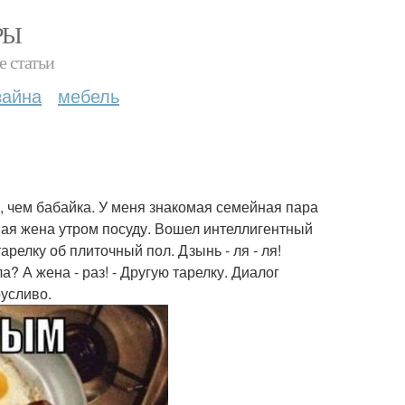
РЫ
е статьи
зайна
мебель
, чем бабайка. У меня знакомая семейная пара
ная жена утром посуду. Вошел интеллигентный
релку об плиточный пол. Дзынь - ля - ля!
? А жена - раз! - Другую тарелку. Диалог
русливо.