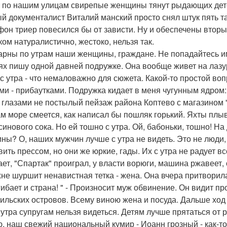
 по нашим улицам свирепые женщины тянут рыдающих детей,
й документалист Виталий манский просто снял штук пять так
фон триер повесился бы от зависти. Ну и обеспечены втор
ом натуралистично, жестоко, нельзя так.
рны по утрам наши женщины, граждане. Не попадайтесь им
ях пишу одной давней подружке. Она вообще живет на лазурк
с утра - что немаловажно для сюжета. Какой-то простой вопр
ми - прибаутками. Подружка кидает в меня чугунным ядром: "
 глазами не постылый пейзаж района Коптево с магазином 
ам море смеется, как написал бы пошляк горький. Яхты плыв
синового сока. Но ей тошно с утра. Ой, бабоньки, тошно! На
ны? О, наших мужчин лучше с утра не видеть. Это не люди,
вить прессом, но они же юркие, гады. Их с утра не радует в
ает, "Спартак" проиграл, у власти ворюги, машина ржавеет,
хне шуршит ненавистная тетка - жена. Она вчера притворила
гибает и страна! " - Произносит муж обвинение. Он видит пр
рильских островов. Всему виною жена и посуда. Дальше ход
с утра супругам нельзя видеться. Детям лучше прятаться от 
, наш свежий национальный кумир - Иоанн грозный - как-то 