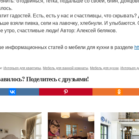
бнить:"отодвинься, тетка, подальше со своей, блин, Донцово
илось.
атит гадостей. Есть, есть у нас и счастливцы, что скрыват
ьше взяли пивка, сели на лавочку, хлебнули. И улыбаются. О
е утро, счастливые люди! Автор: Алексей беляков.
е информационных статей о мебели для кухни в разделе
ht
и:
Интерьер для квартиры
,
Мебель для ванной комнаты
,
Мебель для кухни
,
Интерьер д
авилось? Поделитесь с друзьями!