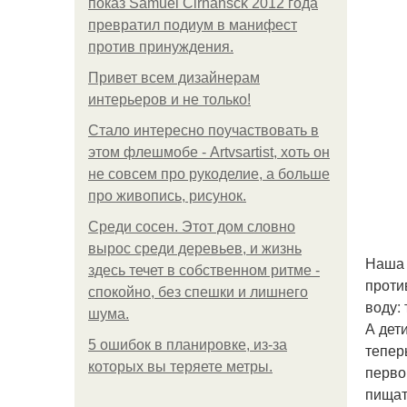
показ Samuel Cirnansck 2012 года
превратил подиум в манифест
против принуждения.
Привет всем дизайнерам
интерьеров и не только!
Стало интересно поучаствовать в
этом флешмобе - Artvsartist, хоть он
не совсем про рукоделие, а больше
про живопись, рисунок.
Среди сосен. Этот дом словно
вырос среди деревьев, и жизнь
Наша 
здесь течет в собственном ритме -
проти
спокойно, без спешки и лишнего
воду:
шума.
А дет
5 ошибок в планировке, из-за
тепер
которых вы теряете метры.
перво
пищат