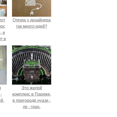
тот
Откуда у дизайнера
рос
так много идей?
, и
ет в
тме
з
его
я
Это жилой
-
комплекс в Париже,
й.
в пригороде нуази -
ле - гран.