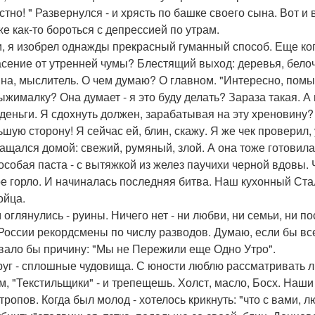
стно! " Развернулся - и хрясть по башке своего сына. Вот и 
же как-то бороться с депрессией по утрам.
и, я изобрел однажды прекрасный гуманный способ. Еще когд
асение от утренней чумы? Блестящий выход: деревья, белочк
на, мыслитель. О чем думаю? О главном. "Интересно, помы
ыжималку? Она думает - я это буду делать? Зараза такая. А 
 деньги. Я сдохнуть должен, зарабатывая на эту хреновину?
ьшую сторону! Я сейчас ей, блин, скажу. Я же чек проверил,
ащался домой: свежий, румяный, злой. А она тоже готовилас
особая паста - с вытяжкой из желез паучихи черной вдовы.
е горло. И начиналась последняя битва. Наш кухонный Стал
ойца.
 оглянулись - руины. Ничего нет - ни любви, ни семьи, ни по
России рекордсмены по числу разводов. Думаю, если бы вс
вало бы причину: "Мы не Пережили еще Одно Утро".
руг - сплошные чудовища. С юности люблю рассматривать ли
м, "Текстильщики" - и трепещешь. Холст, масло, Босх. Наши
тропов. Когда был молод - хотелось крикнуть: "что с вами, 