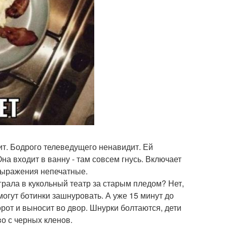
т. Бодрого телеведущего ненавидит. Ей
на входит в ванну - там совсем гнусь. Включает
 выражения непечатные.
грала в кукольный театр за старым пледом? Нет,
могут ботинки зашнуровать. А уже 15 минут до
ворот и выносит во двор. Шнурки болтаются, дети
во с черных кленов.