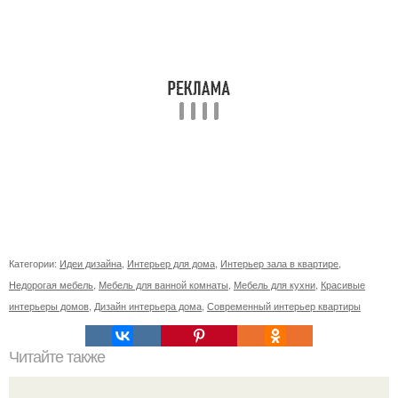
Категории:
Идеи дизайна
,
Интерьер для дома
,
Интерьер зала в квартире
,
Недорогая мебель
,
Мебель для ванной комнаты
,
Мебель для кухни
,
Красивые
интерьеры домов
,
Дизайн интерьера дома
,
Современный интерьер квартиры
Читайте также