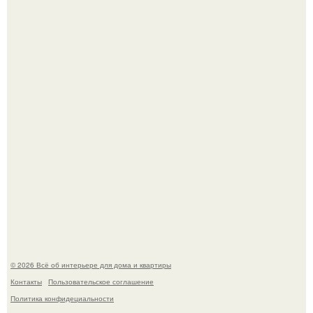
5 ошибок в планировке, из-за которых вы теряете метры.
Сокровища из Hoff.
© 2026 Всё об интерьере для дома и квартиры
Контакты
Пользовательское соглашение
Политика конфидециальности