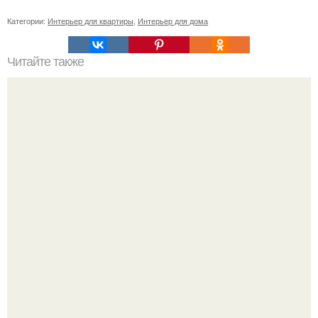
Категории:
Интерьер для квартиры
,
Интерьер для дома
Читайте также
Хохотала до слёз?