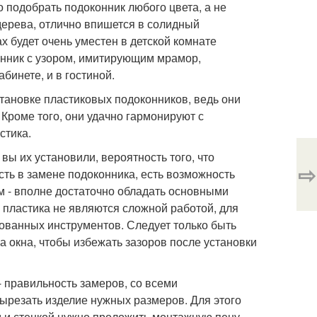
 подобрать подоконник любого цвета, а не
дерева, отлично впишется в солидный
х будет очень уместен в детской комнате
онник с узором, имитирующим мрамор,
абинете, и в гостиной.
тановке пластиковых подоконников, ведь они
Кроме того, они удачно гармонируют с
стика.
вы их установили, вероятность того, что
⇨
сть в замене подоконника, есть возможность
м - вполне достаточно обладать основными
пластика не являются сложной работой, для
ованных инструментов. Следует только быть
 окна, чтобы избежать зазоров после установки
 правильность замеров, со всеми
ырезать изделие нужных размеров. Для этого
 и стенкой нужно проложить монтажную пену,