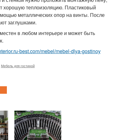
чит хорошую теплоизоляцию. Пластиковый
омощью металлических опор на винты. После
ают заглушками.
уместен в любом интерьере и может быть
к.
/interior.ru-best.com/mebel/mebel-dlya-gostinoy
,
Мебель для гостиной