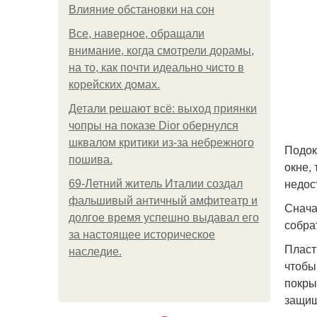
Влияние обстановки на сон
Все, наверное, обращали
внимание, когда смотрели дорамы,
на то, как почти идеально чисто в
корейских домах.
Детали решают всё: выход приянки
чопры на показе Dior обернулся
шквалом критики из-за небрежного
Подок
пошива.
окне,
недос
69-Летний житель Италии создал
фальшивый античный амфитеатр и
Снача
долгое время успешно выдавал его
собра
за настоящее историческое
Пласт
наследие.
чтобы
покры
защищ