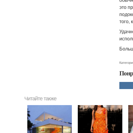
это п
подок
того,
Удачн
испол
Больш
Категори
Понр
Читайте также