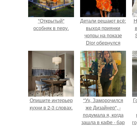
"Открытый"
Детали решают всё:
Н
особняк в перу.
выход приянки
чопры на показе
Dior обернулся
шквалом критики
п
из-за небрежного
в
пошива.
Опишите интерьер
"Ух, Заморочился
Г
кухни в 2-3 словах.
же Дизайнер", -
подумала я, когда
зашла в кафе - бар
го
"слезы березы".