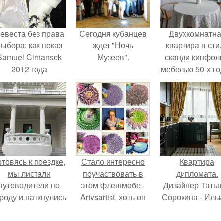
евеста без права
Сегодня кубанцев
Двухкомнатна
выбора: как показ
ждет "Ночь
квартира в сти
Samuel Cirnansck
Музеев".
сканди кинфол
2012 года
мебелью 50-х го
ревратил подиум
в высотке на
 манифест против
котельническо
принуждения.
отовясь к поездке,
Стало интересно
Квартира
мы листали
поучаствовать в
дипломата.
путеводители по
этом флешмобе -
Дизайнер Тать
роду и наткнулись
Artvsartist, хоть он
Сорокина - Иль
на фотографию
не совсем про
создала
белого дворца.
рукоделие, а
классически