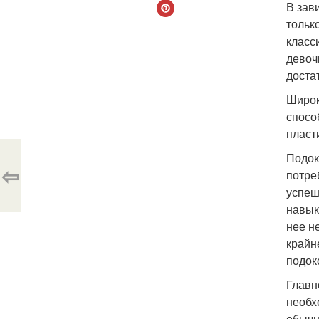
В зав
тольк
класс
девоч
достат
Широк
спосо
пласт
Подок
⇦
потре
успеш
навык
нее н
крайн
подок
Главн
необх
обычн