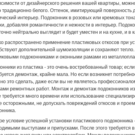
исимости от дизайнерского решения вашей квартиры, можно
о традиционно белого. Оттенок, имитирующий поверхность 
ический интерьер. Подоконник в розовых или кремовых тона
ки, добавляя романтичности и нежности в интерьер. Подок
очно нейтрально выглядит и будет уместен и на кухне, и в к
о распространено применение пластиковых откосов при ус
бствуют дополнительной шумоизоляции и сохраняют тепло. 
иковыми подоконниками и оконными рамами из металлопла
онники из пластика - это очень востребованный товар; если 
буется демонтаж, крайне мала. Но если возникнет потребно
но это сделать, даже если вы не являетесь профессионало
ами ремонтных работ. Монтаж и демонтаж подоконников из 
е требуется много времени или использование специализир
е осторожными, не допускать повреждений откосов и проема
онника.
ое условие успешной установки пластикового подоконника -
одимыми выступами и припусками. После этого требуется в
о используют пилу или электролобзик. Между подоконником