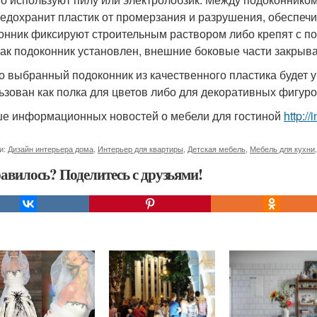
редохранит пластик от промерзания и разрушения, обеспе
онник фиксируют строительным раствором либо крепят с п
 как подоконник установлен, внешние боковые части закрыв
о выбранный подоконник из качественного пластика будет 
ьзован как полка для цветов либо для декоративных фигуро
е информационных новостей о мебели для гостиной
http:/
и:
Дизайн интерьера дома
,
Интерьер для квартиры
,
Детская мебель
,
Мебель для кухни
авилось? Поделитесь с друзьями!