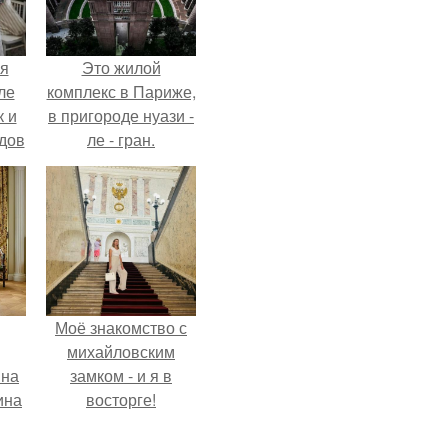
я
Это жилой
ле
комплекс в Париже,
к и
в пригороде нуази -
дов
ле - гран.
й.
Моё знакомство с
михайловским
яна
замком - и я в
ина
восторге!
й