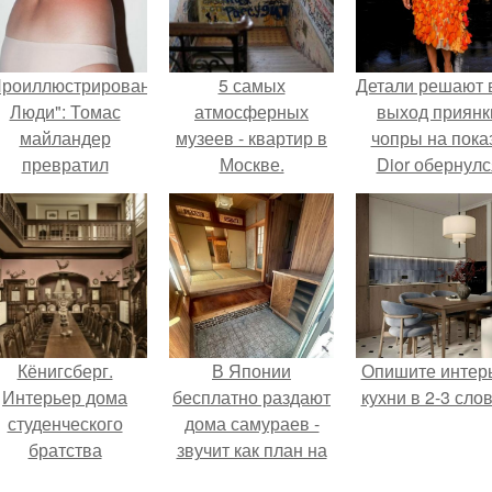
Проиллюстрированные
5 самых
Детали решают 
Люди": Томас
атмосферных
выход приянк
майландер
музеев - квартир в
чопры на пока
превратил
Москве.
Dior обернулс
олнечные ожоги в
шквалом крити
арт - объект.
из-за небрежно
пошива.
Кёнигсберг.
В Японии
Опишите интер
Интерьер дома
бесплатно раздают
кухни в 2-3 слов
студенческого
дома самураев -
братства
звучит как план на
"Германия".
новую жизнь.