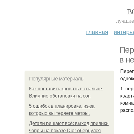
В
лучшие 
главная
интерь
Пер
в н
Переп
однок
Популярные материалы
1. пе
Как поставить кровать в спальне.
кварт
Влияние обстановки на сон
комна
5 ошибок в планировке, из-за
расп
которых вы теряете метры.
Детали решают всё: выход приянки
чопры на показе Dior обернулся