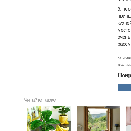
3. пе
принц
кухне
место
очень
рассм
Категори
квартир
Понр
Читайте также