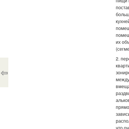
пищи 
поста
больш
кухне
помещ
помещ
их об
(сегм
2. пе
кварт
⇦
зонир
между
вмеща
раздв
алько
прямо
завис
распо
что о