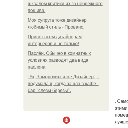
шквалом критики из-за небрежного
пошива.
Моя супруга тоже дизайнер
любимый стиль - Прованс.
Привет всем дизайнерам
интерьеров и не только!
Паслён. Обычно в комнатных
условиях разводят два вида
паслена:
"Ух, Заморочился же Дизайнер", -
подумала я, когда зашла в кафе -
бар "слезы березы".
. Сам
этими
помещ
лучше