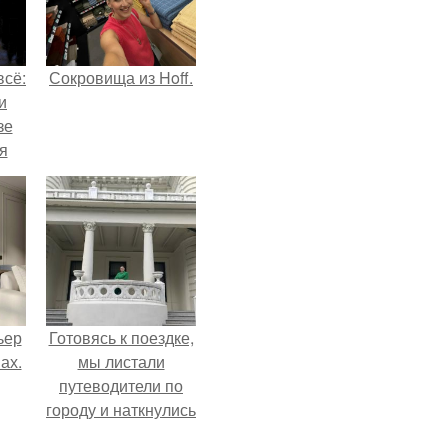
всё:
Сокровища из Hoff.
и
зе
я
ки
го
ьер
Готовясь к поездке,
ах.
мы листали
путеводители по
городу и наткнулись
на фотографию