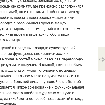
ную кухонную мебель, большой холодильник,
 соседнюю комнату, где прекрасно расположился
о семьей, но и с гостями. Чтобы связь между
 пробить проем в перегородке между этими
городка в разобранном проеме между
бутом зонирования помещений и в то же время
полнить проем в виде арки любого вида
шего жилища.
ещений в пределах площади существующей
ешений функциональной зависимости и
⇨
ае приема гостей можно, разобрав перегородки
 результате получаем большой, светлый объем,
ть отделена от кухни - столовой с помощью
альню. Спальное место получается как - бы в
уется в большой диван - угловой или обычной
живается четкое зонирование и функциональная
пальное место наиболее удалено от шума и
о, из тихой зоны есть свой независимый выход,
 столовую.