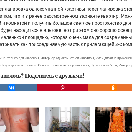
репланировка однокомнатной квартиры перепланировка это
ипам, что и в ранее рассмотренном варианте квартир. Мо
й и комнатой и получить большое светлое пространство для
 будет находиться в алькове, но при этом оно хорошо осве
 маленькой площадью, которая очень мала для современных
атривать как присоединяемую часть к прилегающей 2-х ком
и:
Интерьер для квартиры
,
Интерьер однокомнатной квартиры
,
Идеи дизайна прихожей
ы
,
Идеи дизайна спальни
,
Современный интерьер квартиры
,
Кухонная мебель
,
Интерье
авилось? Поделитесь с друзьями!