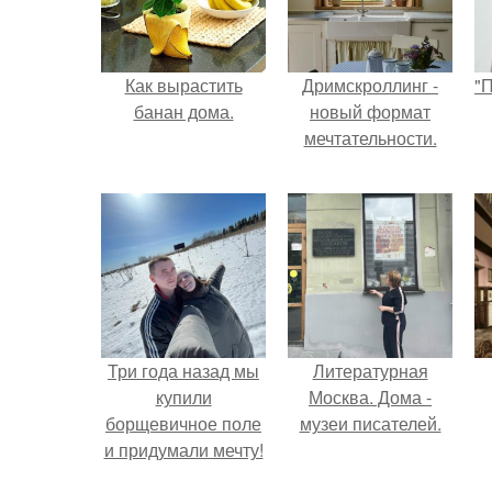
Как вырастить
Дримскроллинг -
"
банан дома.
новый формат
мечтательности.
с
Три года назад мы
Литературная
купили
Москва. Дома -
борщевичное поле
музеи писателей.
и придумали мечту!