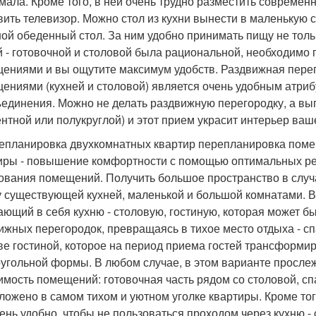
мала. Кроме того, в ней очень трудно разместить современ
вить телевизор. Можно стол из кухни вынести в маленькую
ой обеденный стол. За ним удобно принимать пищу не тольк
й - готовочной и столовой была рациональной, необходимо
ениями и вы ощутите максимум удобств. Раздвижная пере
ениями (кухней и столовой) является очень удобным атри
ъединения. Можно не делать раздвижную перегородку, а вы
ентной или полукруглой) и этот прием украсит интерьер ва
репланировка двухкомнатных квартир перепланировка пом
иры - повышение комфортности с помощью оптимальных р
ования помещений. Получить большое пространство в случ
 существующей кухней, маленькой и большой комнатами. В
ющий в себя кухню - столовую, гостиную, которая может бы
ижных перегородок, превращаясь в тихое место отдыха - сп
ве гостиной, которое на период приема гостей трансформир
угольной формы. В любом случае, в этом варианте просле
имость помещений: готовочная часть рядом со столовой, с
ложено в самом тихом и уютном уголке квартиры. Кроме тог
чень удобно, чтобы не пользоваться проходом через кухню -