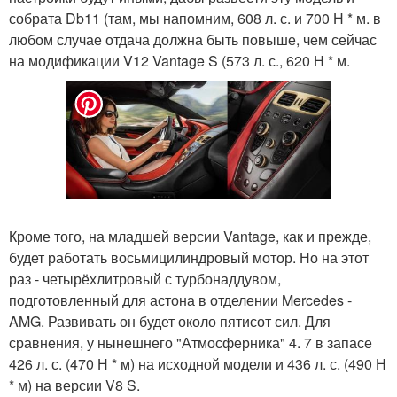
собрата Db11 (там, мы напомним, 608 л. с. и 700 Н * м. в
любом случае отдача должна быть повыше, чем сейчас
на модификации V12 Vantage S (573 л. с., 620 Н * м.
Кроме того, на младшей версии Vantage, как и прежде,
будет работать восьмицилиндровый мотор. Но на этот
раз - четырёхлитровый с турбонаддувом,
подготовленный для астона в отделении Mercedes -
AMG. Развивать он будет около пятисот сил. Для
сравнения, у нынешнего "Атмосферника" 4. 7 в запасе
426 л. с. (470 Н * м) на исходной модели и 436 л. с. (490 Н
* м) на версии V8 S.