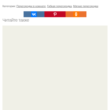
Категории:
Перегородки в комнате
,
Гибкая перегородка
,
Мягкие перегородки
Читайте также
Вазочка из бутылки своими руками. Как сделать вазу из
стеклянной бутылки