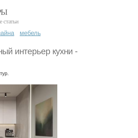
РЫ
е статьи
зайна
мебель
ый интерьер кухни -
тур.