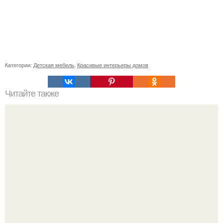
Категории:
Детская мебель
,
Красивые интерьеры домов
Читайте также
В доме не держатся деньги, что делать. Приметы, чтобы
деньги водились