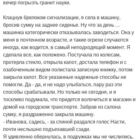
вечер погрызть гранит науки.
Клацнув брелоком сигнализации, я села в машину,
бросив сумку на заднее сиденье. Ну что за день …
машинка категорически отказывалась заводиться. Она у
меня в почтенном возрасте, и такие огрехи случаются
иногда, как водится, в самый неподходящий момент. Я
сделала все, как положено. Постучала по колесам,
протерла стекло, открыла капот, достала телефон и с
озабоченным видом полистала записную книжку, потом
закрыла капот. Все указанные надежные способы не
помогли. Да - да, и не надо улыбаться, пару раз эти
способы срабатывали. Но только не сегодня, и я
тоскливо подумала, что придется волочиться в магазин и
домой на городском транспорте. Забрав из салона
сумку, я раздраженно закрыла машину.
- Иванова, садись, - за спиной раздался голос Насти,
почти неслышно подъехавшей сзади.
Я удивленно обернулась, в подружках мы не числились,