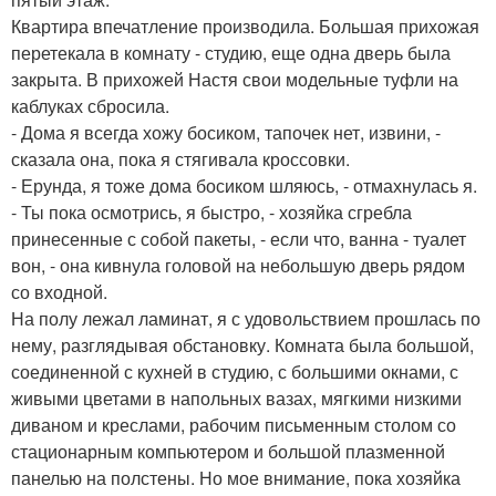
Квартира впечатление производила. Большая прихожая
перетекала в комнату - студию, еще одна дверь была
закрыта. В прихожей Настя свои модельные туфли на
каблуках сбросила.
- Дома я всегда хожу босиком, тапочек нет, извини, -
сказала она, пока я стягивала кроссовки.
- Ерунда, я тоже дома босиком шляюсь, - отмахнулась я.
- Ты пока осмотрись, я быстро, - хозяйка сгребла
принесенные с собой пакеты, - если что, ванна - туалет
вон, - она кивнула головой на небольшую дверь рядом
со входной.
На полу лежал ламинат, я с удовольствием прошлась по
нему, разглядывая обстановку. Комната была большой,
соединенной с кухней в студию, с большими окнами, с
живыми цветами в напольных вазах, мягкими низкими
диваном и креслами, рабочим письменным столом со
стационарным компьютером и большой плазменной
панелью на полстены. Но мое внимание, пока хозяйка