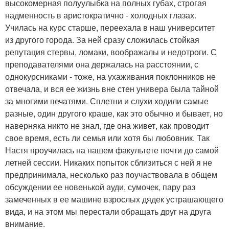
высокомерная полуулыбка на полных губах, строгая
надменность в аристократично - холодных глазах.
Училась на курс старше, переехала в наш университет
из другого города. За ней сразу сложилась стойкая
репутация стервы, ломаки, воображалы и недотроги. С
преподавателями она держалась на расстоянии, с
однокурсниками - тоже, на ухаживания поклонников не
отвечала, и вся ее жизнь вне стен универа была тайной
за многими печатями. Сплетни и слухи ходили самые
разные, один другого краше, как это обычно и бывает, но
наверняка никто не знал, где она живет, как проводит
свое время, есть ли семья или хотя бы любовник. Так
Настя проучилась на нашем факультете почти до самой
летней сессии. Никаких попыток сблизиться с ней я не
предпринимала, несколько раз поучаствовала в общем
обсуждении ее новенькой ауди, сумочек, пару раз
замеченных в ее машине взрослых дядек устрашающего
вида, и на этом мы перестали обращать друг на друга
внимание.