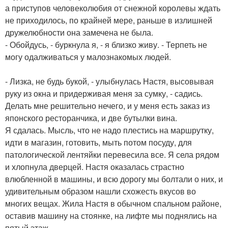
а приступов человеколюбия от снежной королевы ждать
не приходилось, по крайней мере, раньше в излишней
дружелюбности она замечена не была.
- Обойдусь, - буркнула я, - я близко живу. - Терпеть не
могу одалживаться у малознакомых людей.
- Лизка, не будь букой, - улыбнулась Настя, высовывая
руку из окна и придерживая меня за сумку, - садись.
Делать мне решительно нечего, и у меня есть заказ из
японского ресторанчика, и две бутылки вина.
Я сдалась. Мысль, что не надо плестись на маршрутку,
идти в магазин, готовить, мыть потом посуду, для
патологической лентяйки перевесила все. Я села рядом
и хлопнула дверцей. Настя оказалась страстно
влюбленной в машины, и всю дорогу мы болтали о них, и
удивительным образом нашли схожесть вкусов во
многих вещах. Жила Настя в обычном спальном районе,
оставив машину на стоянке, на лифте мы поднялись на
пятый этаж.