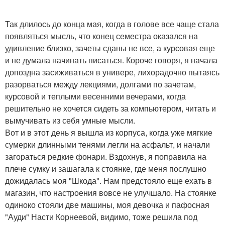
Так длилось до конца мая, когда в голове все чаще стала
появляться мысль, что конец семестра оказался на
удивление близко, зачеты сданы не все, а курсовая еще
и не думала начинать писаться. Короче говоря, я начала
допоздна засиживаться в универе, лихорадочно пытаясь
разорваться между лекциями, долгами по зачетам,
курсовой и теплыми весенними вечерами, когда
решительно не хочется сидеть за компьютером, читать и
вымучивать из себя умные мысли.
Вот и в этот день я вышла из корпуса, когда уже мягкие
сумерки длинными тенями легли на асфальт, и начали
загораться редкие фонари. Вздохнув, я поправила на
плече сумку и зашагала к стоянке, где меня послушно
дожидалась моя "Шкода". Нам предстояло еще ехать в
магазин, что настроения вовсе не улучшало. На стоянке
одиноко стояли две машины, моя девочка и пафосная
"Ауди" Насти Корнеевой, видимо, тоже решила под