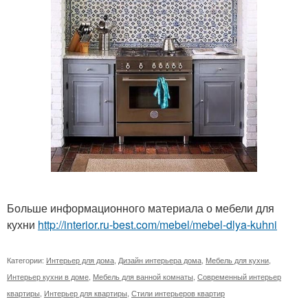
Больше информационного материала о мебели для
кухни
http://interior.ru-best.com/mebel/mebel-dlya-kuhni
Категории:
Интерьер для дома
,
Дизайн интерьера дома
,
Мебель для кухни
,
Интерьер кухни в доме
,
Мебель для ванной комнаты
,
Современный интерьер
квартиры
,
Интерьер для квартиры
,
Стили интерьеров квартир