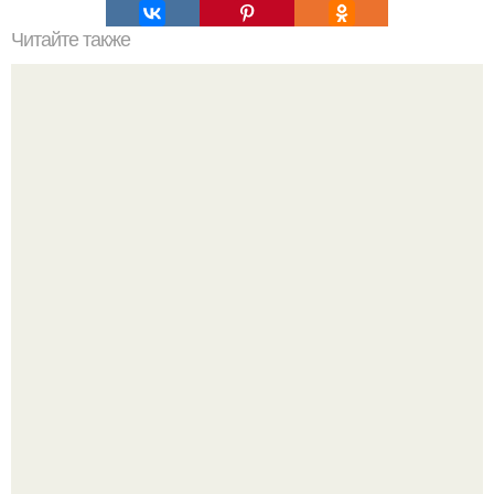
Читайте также
Генеральная уборка своей жизни.
Среди сосен. Этот дом словно вырос среди деревьев, и
жизнь здесь течет в собственном ритме - спокойно, без