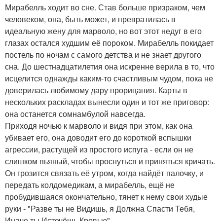
Мирабелль ходит во сне. Став больше призраком, чем
человеком, она, быть может, и превратилась в
идеальную жену для марволо, но вот этот недуг в его
глазах остался худшим её пороком. Мирабелль покидает
постель по ночам с самого детства и не знает другого
сна. До шестнадцатилетия она искренне верила в то, что
исцелится однажды каким-то счастливым чудом, пока не
доверилась любимому дару прорицания. Карты в
нескольких раскладах вынесли один и тот же приговор:
она останется сомнамбулой навсегда.
Приходя ночью к марволо и видя при этом, как она
убивает его, она доводит его до короткой вспышки
агрессии, растущей из простого испуга - если он не
слишком пьяный, чтобы проснуться и приняться кричать.
Он грозится связать её утром, когда найдёт палочку, и
передать колдомедикам, а мирабелль, ещё не
пробудившаяся окончательно, тянет к нему свои худые
руки - "Разве ты не Видишь, я Должна Спасти Тебя,
Иначе ты Истечёшь Кровью".