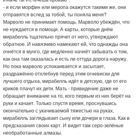
- и если морфин или меропа окажутся такими же, они
отправятся вслед за тобой, ты поняла меня?
Марволо не принимает помощь. Марволо убеждён, что
не нуждается в помощи. А карты, которые днём
мирабелль тщательно прячет от него, утверждают
обратное. И навязчиво намекают ей, что однажды она
очнётся в мунго, где медленно начнёт забывать о том,
как она там оказалась и есть ли оттуда дорога наружу.
Но пока марволо успокаивается и засыпает,
раздражённо отхлебнув перед этим огневиски для
лучшего отдыха, мирабелль идёт в детскую, где от его
криков плачут их дети. Мать - привидение даже не
обращает внимание на то, кого первым из них берёт на
руки и качает. Только спустя время, проснувшись
окончательно с укачиваемой тяжестью на руках,
мирабелль заглядывает сыну или дочери в глаза. Как в
предсказания своих карт. И видит там серо-зелёные
необработанные алмазы.