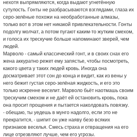
нехотя выпрямляются, когда выдают угнетённую
сутулость. Гонты не разбрасываются взглядами, глаза их
серо-зелёные похожи на необработанные алмазы,
только вот в этом нет никакой привлекательности. Гонты
подолгу молчат, а потом пугают каким-то жутким смехом,
и голоса их трескучие больше напоминают зверей, чем
людей.
Марволо - самый классический гонт, и в своих снах его
жена аккуратно режет ему запястье, чтобы посмотреть,
какого цвета у таких людей кровь. Иногда она
досматривает этот сон до конца и видит, как из вены у
него бежит густая серо-зелёная жидкость, и его это
только искренне веселит. Марволо бьёт наотмашь своим
трескучим смехом и не даёт ей остановить кровь, пока
она просит прощения и пытается наколдовать повязку.
- обещаю, ты уедешь в мунго надолго, если это не
прекратится, - шипит он уже наяву безо всяких
признаков веселья. Смесь страха и отвращения на его
лице отрезвляют лучше, чем его угрозы.