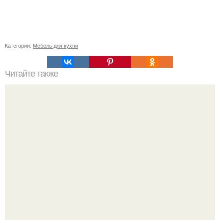
Категории:
Мебель для кухни
Читайте также
Значение картина с волками. В том случае, если вы
любите вышивать, то наверняка задумывались о том,
что означает та или иная вышитая вами картина.