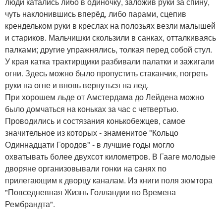
люди катались либо в одиночку, заложив руки за спину,
чуть наклонившись вперёд, либо парами, сцепив
крендельком руки в креслах на полозьях везли малышей
и стариков. Мальчишки скользили в санках, отталкиваясь
палками; другие упражнялись, толкая перед собой стул.
У края катка трактирщики разбивали палатки и зажигали
огни. Здесь можно было пропустить стаканчик, погреть
руки на огне и вновь вернуться на лед.
При хорошем льде от Амстердама до Лейдена можно
было домчаться на коньках за час с четвертью.
Проводились и состязания конькобежцев, самое
значительное из которых - знаменитое "Кольцо
Одиннадцати Городов" - в лучшие годы могло
охватывать более двухсот километров. В Гааге молодые
дворяне организовывали гонки на санях по
прилегающим к дворцу каналам. Из книги поля зюмтора
"Повседневная Жизнь Голландии во Времена
Рембрандта".