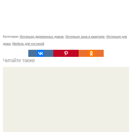
Категории:
Интерьер деревянных домов
,
Интерьер зала в квартире
,
Интерьер для
дома
,
Мебель для гостиной
Читайте также
Васту по цветам. Секреты васту: цветовая гамма для
комнат.