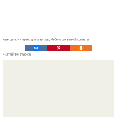
Категории:
Интерьер для квартиры
,
Мебель для ванной комнаты
Читайте также
Корзинка из ниток спагетти крючком.