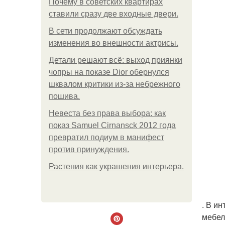
Почему в советских квартирах
ставили сразу две входные двери.
В сети продолжают обсуждать
изменения во внешности актрисы.
Детали решают всё: выход приянки
чопры на показе Dior обернулся
шквалом критики из-за небрежного
пошива.
Невеста без права выбора: как
показ Samuel Cirnansck 2012 года
превратил подиум в манифест
против принуждения.
Растения как украшения интерьера.
. В и
мебел