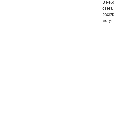
В неб
света
раскл
могут