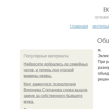
В
лучшие 
главная
интерь
Общ
м.
Эклек
Популярные материалы
При р
Нейросети добрались до семейных
разно
чатов, и теперь под угрозой
объед
мамины нервы.
решен
Круг замкнулся: психологиня
Вероника Степанова снова вышла
замуж за собственного бывшего
мужа.