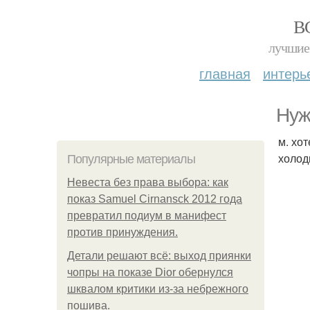
В
лучшие 
главная
интерь
Нуж
м. хо
холод
Популярные материалы
Невеста без права выбора: как
показ Samuel Cirnansck 2012 года
превратил подиум в манифест
против принуждения.
Детали решают всё: выход приянки
чопры на показе Dior обернулся
шквалом критики из-за небрежного
пошива.